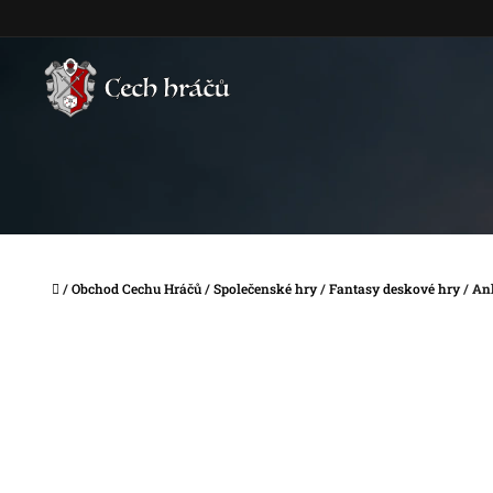
Přejít
na
obsah
Domů
/
Obchod Cechu Hráčů
/
Společenské hry
/
Fantasy deskové hry
/
An