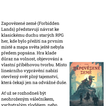
Zapovězené země (Forbidden
Lands) představují návrat ke
klasickému duchu starých RPG
her, kde bylo přežití na prvním
místě a mapa světa ještě nebyla
předem popsána. Hra klade
důraz na volnost, objevování a
vlastní příběhovou tvorbu. Místo
lineárního vyprávění nabízí
otevřený svět plný tajemství,
která čekají jen na odvážné duše.
Ať už se rozhodneš být
neohroženým válečníkem,
vychytralým zlodějem, nebo