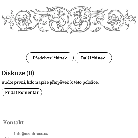
Předchozí článek
Další článek
Diskuze (0)
Buďte první, kdo napíše příspěvek k této položce.
Přidat komentář
Z
á
Kontakt
p
a
Info
@
cechhracu.cz
t