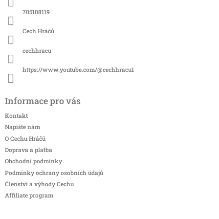
í
705108119
Cech Hráčů
cechhracu
https://www.youtube.com/@cechhracu1
Informace pro vás
Kontakt
Napište nám
O Cechu Hráčů
Doprava a platba
Obchodní podmínky
Podmínky ochrany osobních údajů
Členství a výhody Cechu
Affiliate program