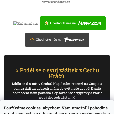
www.cechhracu.cz
⭐ Poděl se o svůj zážitek z Cechu
Hráčů!
Líbilo se ti u nás v Cechu? Napiš nám recenzi na Google a
pomoz dalším dobrodruhům objevit naše doupě! Každé
hodnocení nám pomáhá zlepšovat naše výpravy a tvořit
nová dobrodružství. ⚔️
Používáme cookies, abychom Vám umožnili pohodlné
✍️ Napiš recenzi na Google
prohlížení webu a díky analýze provozu webu neustále