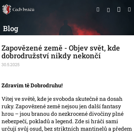
Přejít
Nák
Hledat
na
Přihlášen
obsah
koší
Blog
Zapovězené země - Objev svět, kde
dobrodružství nikdy nekončí
30.5.2025
Zdravím tě Dobrodruhu!
Vítej ve světě, kde je svoboda skutečně na dosah
ruky. Zapovězené země nejsou jen další fantasy
hrou – jsou branou do nezkrocené divočiny plné
nebezpečí, pokladů a legend. Zde si hráči sami
určují svůj osud, bez striktních mantinelů a předem