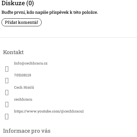
Diskuze (0)
Buďte první, kdo napíše příspěvek k této položce.
Přidat komentář
Z
á
Kontakt
p
a
Info
@
cechhracu.cz
t
í
705108119
Cech Hráčů
cechhracu
https://www.youtube.com/@cechhracu1
Informace pro vás