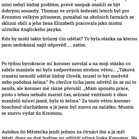
nimi nebyl žádný problém, právě naopak snažili se být
dobrými sousedy. Thomas ve svých šedesáti letech byl pro
Krenston velkým přínosem, pomáhal na okolních farmách se
sklizní obilí a jeho žena Elizabeth pracovala jako místní
učitelka Anglického jazyka.
Kdo by mohl takto hrůzný čin udělat? To byla otázka na kterou
jsem nedokázal najít odpověď…...zatím.
Po týdnu byrokracie mi koroner zavolal a na mojí otázku co
zabilo manžele mi bylo zodpovězeno strohou větou… „Taková
zranění nemohl udělat žádný člověk, musel to být medvěd
nebo podobná šelma.“ Po chvilce ticha jsem odvětil že se mi to
nezdá, ale koroner mě rázně přerušil. „Mám spoustu práce,
proto s tebou nebudu marnit čas, sežrané vnitřnosti z obou
manželů mluví jasně, byla to šelma.“ Za touto větou koroner
bouchnul sluchátkem a já jsem byl znova na začátku. Musím
se znovu vydat do Krestonu.
Autobus do Městečka jezdí jednou za čtrnáct dní a já měl
štěstí, dnes ve dvě hodiny mi odjíždí přímá linka Krenston…Na