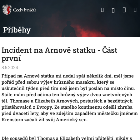
Přejít
Nák
Hledat
na
Přihlášen
obsah
koší
Příběhy
Incident na Arnově statku - Část
první
8.5.2024
Případ na Arnově statku mi nedal spát několik dní, měl jsme
pořád před sebou výjev hrůzného masakru, který se
uskutečnil týden před tím než jsem byl poslán na místo činu.
Stále mám před očima ten hrůzný výjev dvou znetvořených
těl. Thomase a Elizabeth Arnových, postarších a bezdětných
přistěhovalců z Evropy. Ze starého kontinentu odešli zhruba
před dvaceti lety, aby ve zdejším zapadlém městečku jménem
Krenstorn začali žít svůj Americký sen.
Dle sousedů byl Thomas a Elizabeth velmi přátelští, nikdy s