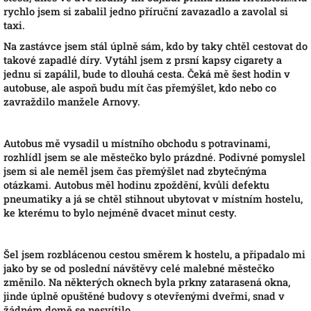
rychlo jsem si zabalil jedno příruční zavazadlo a zavolal si
taxi.
Na zastávce jsem stál úplně sám, kdo by taky chtěl cestovat do
takové zapadlé díry. Vytáhl jsem z prsní kapsy cigarety a
jednu si zapálil, bude to dlouhá cesta. Čeká mě šest hodin v
autobuse, ale aspoň budu mít čas přemýšlet, kdo nebo co
zavraždilo manžele Arnovy.
Autobus mě vysadil u místního obchodu s potravinami,
rozhlídl jsem se ale městečko bylo prázdné. Podivné pomyslel
jsem si ale neměl jsem čas přemýšlet nad zbytečnýma
otázkami. Autobus měl hodinu zpoždění, kvůli defektu
pneumatiky a já se chtěl stihnout ubytovat v místním hostelu,
ke kterému to bylo nejméně dvacet minut cesty.
Šel jsem rozblácenou cestou směrem k hostelu, a připadalo mi
jako by se od poslední návštěvy celé malebné městečko
změnilo. Na některých oknech byla prkny zatarasená okna,
jinde úplně opuštěné budovy s otevřenými dveřmi, snad v
žádném domě se nesvítilo.