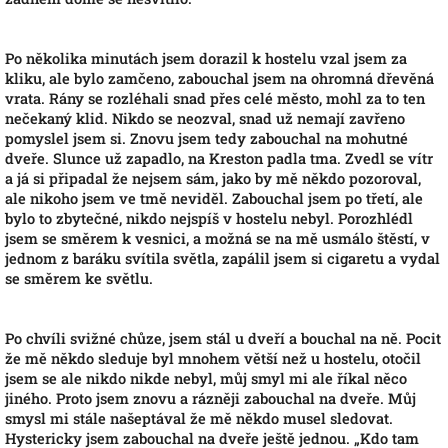
Po několika minutách jsem dorazil k hostelu vzal jsem za
kliku, ale bylo zamčeno, zabouchal jsem na ohromná dřevěná
vrata. Rány se rozléhali snad přes celé město, mohl za to ten
nečekaný klid. Nikdo se neozval, snad už nemají zavřeno
pomyslel jsem si. Znovu jsem tedy zabouchal na mohutné
dveře. Slunce už zapadlo, na Kreston padla tma. Zvedl se vítr
a já si připadal že nejsem sám, jako by mě někdo pozoroval,
ale nikoho jsem ve tmě neviděl. Zabouchal jsem po třetí, ale
bylo to zbytečné, nikdo nejspíš v hostelu nebyl. Porozhlédl
jsem se směrem k vesnici, a možná se na mě usmálo štěstí, v
jednom z baráku svítila světla, zapálil jsem si cigaretu a vydal
se směrem ke světlu.
Po chvíli svižné chůze, jsem stál u dveří a bouchal na ně. Pocit
že mě někdo sleduje byl mnohem větší než u hostelu, otočil
jsem se ale nikdo nikde nebyl, můj smyl mi ale říkal něco
jiného. Proto jsem znovu a rázněji zabouchal na dveře. Můj
smysl mi stále našeptával že mě někdo musel sledovat.
Hystericky jsem zabouchal na dveře ještě jednou. „Kdo tam