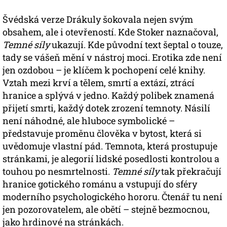
Švédská verze Drákuly šokovala nejen svým
obsahem, ale i otevřeností. Kde Stoker naznačoval,
Temné síly
ukazují. Kde původní text šeptal o touze,
tady se vášeň mění v nástroj moci. Erotika zde není
jen ozdobou – je klíčem k pochopení celé knihy.
Vztah mezi krví a tělem, smrtí a extází, ztrácí
hranice a splývá v jedno. Každý polibek znamená
přijetí smrti, každý dotek zrození temnoty. Násilí
není náhodné, ale hluboce symbolické –
představuje proměnu člověka v bytost, která si
uvědomuje vlastní pád. Temnota, která prostupuje
stránkami, je alegorií lidské posedlosti kontrolou a
touhou po nesmrtelnosti.
Temné síly
tak překračují
hranice gotického románu a vstupují do sféry
moderního psychologického hororu. Čtenář tu není
jen pozorovatelem, ale obětí – stejně bezmocnou,
jako hrdinové na stránkách.