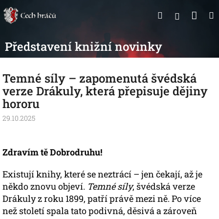
Přejít
Nák
Hledat
na
Přihlášen
obsah
koší
Představení knižní novinky
Temné síly – zapomenutá švédská
verze Drákuly, která přepisuje dějiny
hororu
29.10.2025
Zdravím tě Dobrodruhu!
Existují knihy, které se neztrácí – jen čekají, až je
někdo znovu objeví.
Temné síly
, švédská verze
Drákuly z roku 1899, patří právě mezi ně. Po více
než století spala tato podivná, děsivá a zároveň