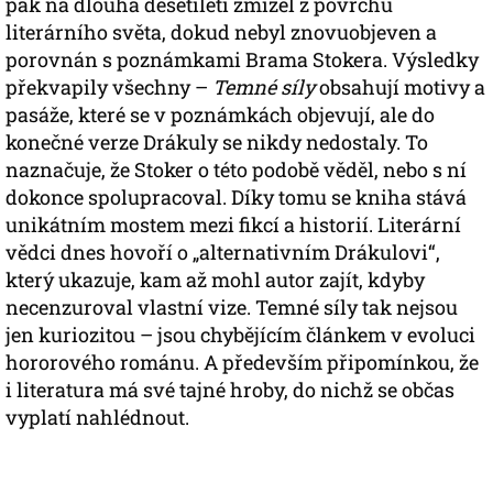
pak na dlouhá desetiletí zmizel z povrchu
literárního světa, dokud nebyl znovuobjeven a
porovnán s poznámkami Brama Stokera. Výsledky
překvapily všechny –
Temné síly
obsahují motivy a
pasáže, které se v poznámkách objevují, ale do
konečné verze Drákuly se nikdy nedostaly. To
naznačuje, že Stoker o této podobě věděl, nebo s ní
dokonce spolupracoval. Díky tomu se kniha stává
unikátním mostem mezi fikcí a historií. Literární
vědci dnes hovoří o „alternativním Drákulovi“,
který ukazuje, kam až mohl autor zajít, kdyby
necenzuroval vlastní vize. Temné síly tak nejsou
jen kuriozitou – jsou chybějícím článkem v evoluci
hororového románu. A především připomínkou, že
i literatura má své tajné hroby, do nichž se občas
vyplatí nahlédnout.