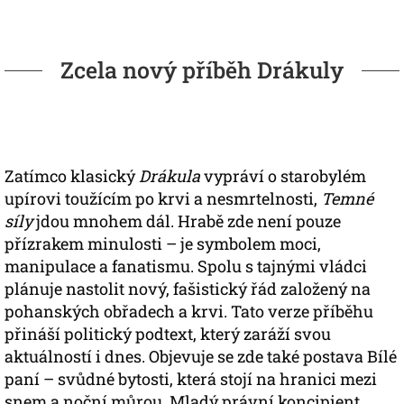
Zcela nový příběh Drákuly
Zatímco klasický
Drákula
vypráví o starobylém
upírovi toužícím po krvi a nesmrtelnosti,
Temné
síly
jdou mnohem dál. Hrabě zde není pouze
přízrakem minulosti – je symbolem moci,
manipulace a fanatismu. Spolu s tajnými vládci
plánuje nastolit nový, fašistický řád založený na
pohanských obřadech a krvi. Tato verze příběhu
přináší politický podtext, který zaráží svou
aktuálností i dnes. Objevuje se zde také postava Bílé
paní – svůdné bytosti, která stojí na hranici mezi
snem a noční můrou. Mladý právní koncipient