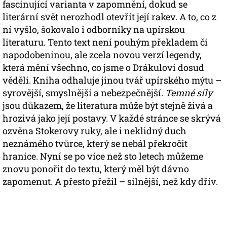
fascinující varianta v zapomnění, dokud se
literární svět nerozhodl otevřít její rakev. A to, co z
ní vyšlo, šokovalo i odborníky na upírskou
literaturu. Tento text není pouhým překladem či
napodobeninou, ale zcela novou verzí legendy,
která mění všechno, co jsme o Drákulovi dosud
věděli. Kniha odhaluje jinou tvář upírského mýtu –
syrovější, smyslnější a nebezpečnější.
Temné síly
jsou důkazem, že literatura může být stejně živá a
hrozivá jako její postavy. V každé stránce se skrývá
ozvěna Stokerovy ruky, ale i neklidný duch
neznámého tvůrce, který se nebál překročit
hranice. Nyní se po více než sto letech můžeme
znovu ponořit do textu, který měl být dávno
zapomenut. A přesto přežil – silnější, než kdy dřív.