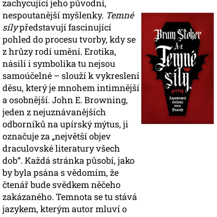
zachycující jeho původní,
nespoutanější myšlenky.
Temné
síly
představují fascinující
pohled do procesu tvorby, kdy se
z hrůzy rodí umění. Erotika,
násilí i symbolika tu nejsou
samoúčelné – slouží k vykreslení
děsu, který je mnohem intimnější
a osobnější. John E. Browning,
jeden z nejuznávanějších
odborníků na upírský mýtus, ji
označuje za „největší objev
draculovské literatury všech
dob“. Každá stránka působí, jako
by byla psána s vědomím, že
čtenář bude svědkem něčeho
zakázaného. Temnota se tu stává
jazykem, kterým autor mluví o