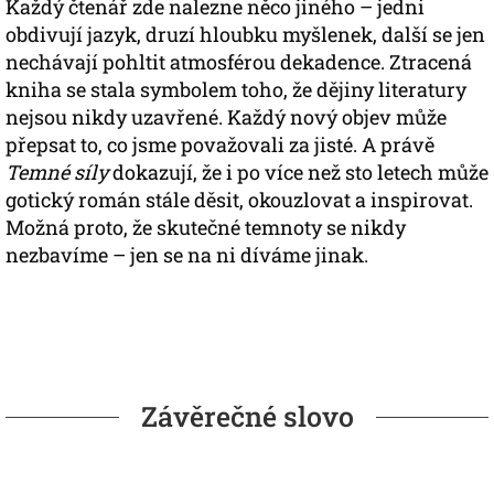
Každý čtenář zde nalezne něco jiného – jedni
obdivují jazyk, druzí hloubku myšlenek, další se jen
nechávají pohltit atmosférou dekadence. Ztracená
kniha se stala symbolem toho, že dějiny literatury
nejsou nikdy uzavřené. Každý nový objev může
přepsat to, co jsme považovali za jisté. A právě
Temné síly
dokazují, že i po více než sto letech může
gotický román stále děsit, okouzlovat a inspirovat.
Možná proto, že skutečné temnoty se nikdy
nezbavíme – jen se na ni díváme jinak.
Závěrečné slovo