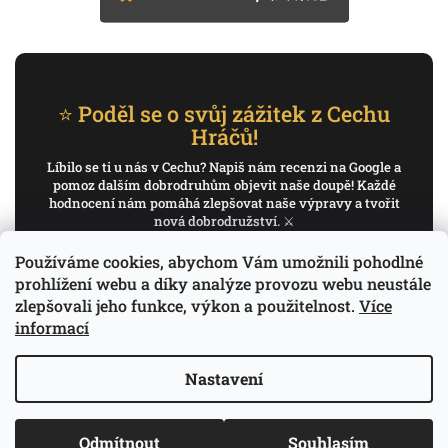
⭐ Poděl se o svůj zážitek z Cechu
Hráčů!
Líbilo se ti u nás v Cechu? Napiš nám recenzi na Google a
pomoz dalším dobrodruhům objevit naše doupě! Každé
hodnocení nám pomáhá zlepšovat naše výpravy a tvořit
nová dobrodružství. ⚔️
Používáme cookies, abychom Vám umožnili pohodlné
✍️ Napiš recenzi na Google
prohlížení webu a díky analýze provozu webu neustále
zlepšovali jeho funkce, výkon a použitelnost.
Více
Děkujeme, že pomáháš psát příběh Cechu Hráčů.
informací
Nastavení
Copyright 2026
Cech Hráčů
. Všechna práva
Vytvořil Shoptet
Odmítnout
Souhlasím