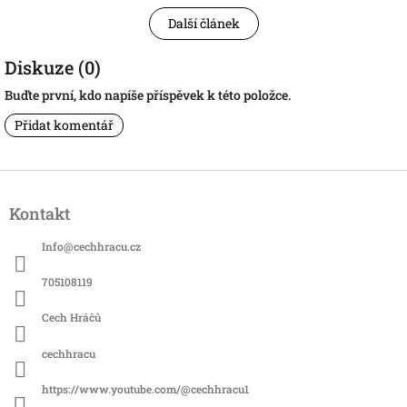
Další článek
Diskuze (0)
Buďte první, kdo napíše příspěvek k této položce.
Přidat komentář
Z
á
Kontakt
p
a
Info
@
cechhracu.cz
t
í
705108119
Cech Hráčů
cechhracu
https://www.youtube.com/@cechhracu1