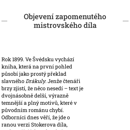
Objevení zapomenutého
mistrovského díla
Rok 1899. Ve Švédsku vychází
kniha, která na první pohled
působí jako prostý překlad
slavného
Drákuly
. Jenže čtenáři
brzy zjistí, že něco nesedí – text je
dvojnásobně delší, výrazně
temnější a plný motivů, které v
původním románu chybí.
Odborníci dnes věří, že jde o
ranou verzi Stokerova díla,