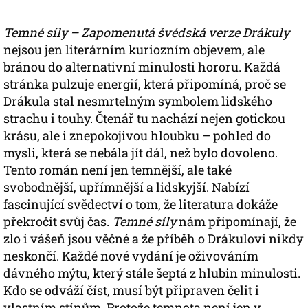
Temné síly – Zapomenutá švédská verze Drákuly
nejsou jen literárním kuriozním objevem, ale
bránou do alternativní minulosti hororu. Každá
stránka pulzuje energií, která připomíná, proč se
Drákula stal nesmrtelným symbolem lidského
strachu i touhy. Čtenář tu nachází nejen gotickou
krásu, ale i znepokojivou hloubku – pohled do
mysli, která se nebála jít dál, než bylo dovoleno.
Tento román není jen temnější, ale také
svobodnější, upřímnější a lidskyjší. Nabízí
fascinující svědectví o tom, že literatura dokáže
překročit svůj čas.
Temné síly
nám připomínají, že
zlo i vášeň jsou věčné a že příběh o Drákulovi nikdy
neskončí. Každé nové vydání je oživováním
dávného mýtu, který stále šeptá z hlubin minulosti.
Kdo se odváží číst, musí být připraven čelit i
vlastním stínům. Protože temnota není jen v