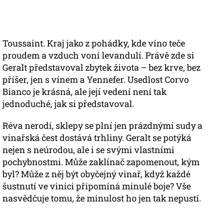
Toussaint. Kraj jako z pohádky, kde víno teče
proudem a vzduch voní levandulí. Právě zde si
Geralt představoval zbytek života – bez krve, bez
příšer, jen s vínem a Yennefer. Usedlost Corvo
Bianco je krásná, ale její vedení není tak
jednoduché, jak si představoval.
Réva nerodí, sklepy se plní jen prázdnými sudy a
vinařská čest dostává trhliny. Geralt se potýká
nejen s neúrodou, ale i se svými vlastními
pochybnostmi. Může zaklínač zapomenout, kým
byl? Může z něj být obyčejný vinař, když každé
šustnutí ve vinici připomíná minulé boje? Vše
nasvědčuje tomu, že minulost ho jen tak nepustí.