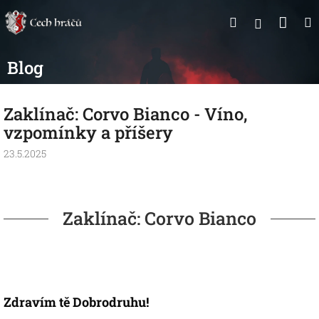
Přejít
Nák
Hledat
na
Přihlášen
obsah
koší
Blog
Zaklínač: Corvo Bianco - Víno,
vzpomínky a příšery
23.5.2025
Zaklínač: Corvo Bianco
Zdravím tě Dobrodruhu!