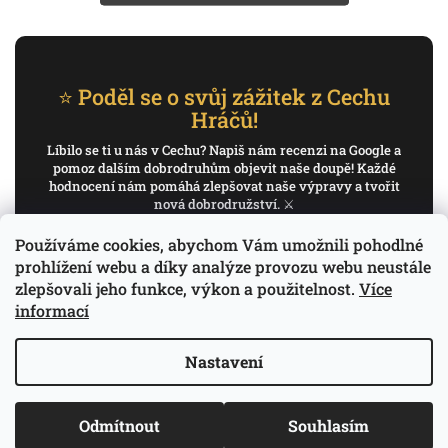
⭐ Poděl se o svůj zážitek z Cechu
Hráčů!
Líbilo se ti u nás v Cechu? Napiš nám recenzi na Google a
pomoz dalším dobrodruhům objevit naše doupě! Každé
hodnocení nám pomáhá zlepšovat naše výpravy a tvořit
nová dobrodružství. ⚔️
Používáme cookies, abychom Vám umožnili pohodlné
✍️ Napiš recenzi na Google
prohlížení webu a díky analýze provozu webu neustále
zlepšovali jeho funkce, výkon a použitelnost.
Více
Děkujeme, že pomáháš psát příběh Cechu Hráčů.
informací
Nastavení
Copyright 2026
Cech Hráčů
. Všechna práva
Vytvořil Shoptet
Odmítnout
Souhlasím
vyhrazena.