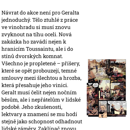
Návrat do akce není pro Geralta
jednoduchý. Tělo ztuhlé z práce
ve vinohradu si musí znovu
zvyknout na tíhu oceli. Nová
zakázka ho zavádí nejen k
hranicím Toussaintu, ale i do
stínů dvorských komnat.
Všechno je propletené – příšery,
které se opět probouzejí, temné
smlouvy mezi šlechtou a hrozba,
která přesahuje jeho vinici.
Geralt musí čelit nejen nočním
běsům, ale i nepřátelům v lidské
podobě. Jeho zkušenosti,
lektvary a znamení se mu hodí
stejně jako schopnost odhadnout
lidské záměry. Zaklínač znovu