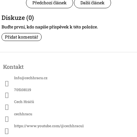
Předchozí článek
Další článek
Diskuze (0)
Buďte první, kdo napíše příspěvek k této položce.
Přidat komentář
Z
á
Kontakt
p
a
Info
@
cechhracu.cz
t
í
705108119
Cech Hráčů
cechhracu
https://www.youtube.com/@cechhracu1