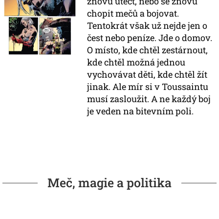
znovu utéct, nebo se znovu
chopit mečů a bojovat.
Tentokrát však už nejde jen o
čest nebo peníze. Jde o domov.
O místo, kde chtěl zestárnout,
kde chtěl možná jednou
vychovávat děti, kde chtěl žít
jinak. Ale mír si v Toussaintu
musí zasloužit. A ne každý boj
je veden na bitevním poli.
Meč, magie a politika