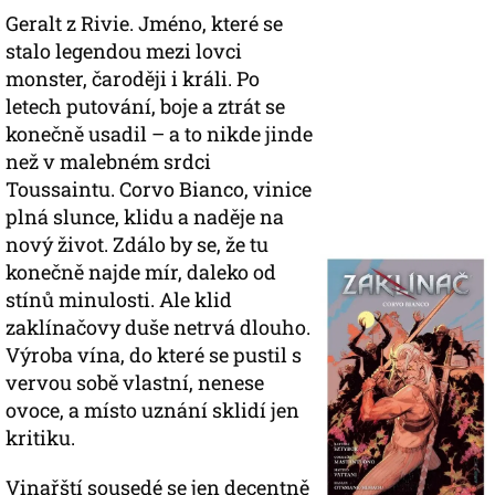
Geralt z Rivie. Jméno, které se
stalo legendou mezi lovci
monster, čaroději i králi. Po
letech putování, boje a ztrát se
konečně usadil – a to nikde jinde
než v malebném srdci
Toussaintu. Corvo Bianco, vinice
plná slunce, klidu a naděje na
nový život. Zdálo by se, že tu
konečně najde mír, daleko od
stínů minulosti. Ale klid
zaklínačovy duše netrvá dlouho.
Výroba vína, do které se pustil s
vervou sobě vlastní, nenese
ovoce, a místo uznání sklidí jen
kritiku.
Vinařští sousedé se jen decentně