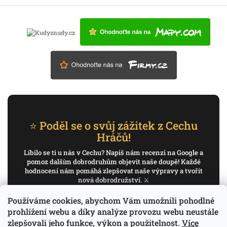
⭐ Poděl se o svůj zážitek z Cechu
Hráčů!
Líbilo se ti u nás v Cechu? Napiš nám recenzi na Google a
pomoz dalším dobrodruhům objevit naše doupě! Každé
hodnocení nám pomáhá zlepšovat naše výpravy a tvořit
nová dobrodružství. ⚔️
Používáme cookies, abychom Vám umožnili pohodlné
✍️ Napiš recenzi na Google
prohlížení webu a díky analýze provozu webu neustále
zlepšovali jeho funkce, výkon a použitelnost.
Více