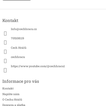
Z
á
Kontakt
p
a
Info
@
cechhracu.cz
t
í
705108119
Cech Hráčů
cechhracu
https://www.youtube.com/@cechhracu1
Informace pro vás
Kontakt
Napište nám
O Cechu Hráčů
Doprava a platba