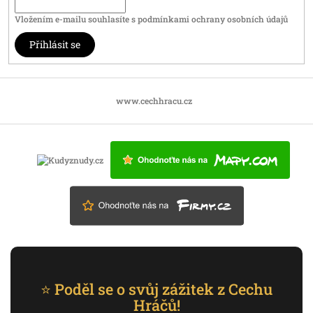
Vložením e-mailu souhlasíte s
podmínkami ochrany osobních údajů
Přihlásit se
www.cechhracu.cz
⭐ Poděl se o svůj zážitek z Cechu
Hráčů!