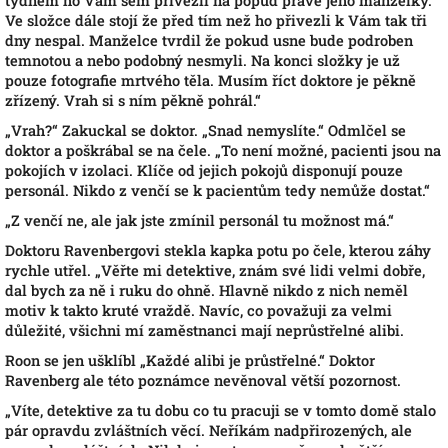
týdnem ho Vám sem přivezli na popud právě jeho manželky.
Ve složce dále stojí že před tím než ho přivezli k Vám tak tři
dny nespal. Manželce tvrdil že pokud usne bude podroben
temnotou a nebo podobný nesmyli. Na konci složky je už
pouze fotografie mrtvého těla. Musím říct doktore je pěkně
zřízený. Vrah si s ním pěkně pohrál.“
„
Vrah?“ Zakuckal se doktor. „Snad nemyslíte.“ Odmlčel se
doktor a poškrábal se na čele. „To není možné, pacienti jsou na
pokojích v izolaci. Klíče od jejich pokojů disponují pouze
personál. Nikdo z venčí se k pacientům tedy nemůže dostat.“
„
Z venčí ne, ale jak jste zmínil personál tu možnost má.“
Doktoru Ravenbergovi stekla kapka potu po čele, kterou záhy
rychle utřel. „Věřte mi detektive, znám své lidi velmi dobře,
dal bych za ně i ruku do ohně. Hlavně nikdo z nich neměl
motiv k takto kruté vraždě. Navíc, co považuji za velmi
důležité, všichni mí zaměstnanci mají neprůstřelné alibi.
Roon se jen ušklíbl „Každé alibi je průstřelné.“ Doktor
Ravenberg ale této poznámce nevěnoval větší pozornost.
„
Víte, detektive za tu dobu co tu pracuji se v tomto domě stalo
pár opravdu zvláštních věcí. Neříkám nadpřirozených, ale