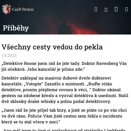
Přejít
Nák
Hledat
na
Přihlášen
obsah
koší
Příběhy
Všechny cesty vedou do pekla
1.9.2023
„
Detektive Roone jsem rád že jste tady. Doktor Ravenberg Vás
již očekává. Jeho kancelář je přímo zde.“
Detektiv zaklepal na masivní dubové dveře doktorovi
kanceláře. „Vstupte“ Zaznělo z místnosti. „Buďte vítán
detektive, prosím přejdeme rovnou k věci, .“ Doktor ukázal
gestem na zdobené křeslo a vyzval detektiva k usednutí. Nalil
dvě sklenky drahé whisky a jednu podal detektivovy.
„
Jsem rád že jste přijel tak brzy, a jistě se ptáte co po vás chci
ve dvě ráno. Policie Vám jistě cestou sem řekla o incidentu
který se tu stal včera v noci.“
„
Ano měl jsem tu čest si poslechnout od strážníka Limbferda