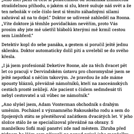
strašidelnou příhodu, o jakém si zlu, které sužuje náš svět a že
ten nebožák v cele číslo šest si těmito záhadnými silami
zahrával až na to dojel.“ Doktor se udiveně zahleděl na Roona.
„Víte doktore já těmhle povídačkám nevěřím, proto Vás
prosím aby jste mě ušetřil blábolů kterými mě krmil cestou
sem Limbferd.“
Detektiv kopl do sebe panáka, a gestem si poručil ještě jednu
sklenku. Doktor automaticky dolil pití a uvelebil se do svého
křesla.
„
I já jsem profesionál Deketive Roone, ale za těch dvacet pět
let co pracuji v Dervindském ústavu pro choromyslné jsem se
ještě nepotkal s něčím takovým. Je pravdou že zde máme
spousty bláznů, převážně námořníků, kteří na zaoceánských
cestách prostě zešílejí. Ale pacient s číslem sedmdesát tři
nebyl cestovatel a už vůbec ne námořník.“
„
Ano slyšel jsem, Adam Vonterman obchodník s drahým
uměním. Pocházel z významného Rakouského rodu a sem do
Spojených státu se přestěhoval začátkem dvacátých let. V jeho
složce stálo že se specializoval převážně na obrazy. S
manželkou Sofii mají panství zde nad městem. Zhruba před