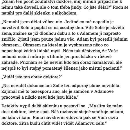
„
Znám ten pocit zoufalství doktore, můj minulí případ mě k
němu také dovedl, ale o tom třeba jindy. Co jste dělal?“ Roon se
natáhl pro další sklenku s alkoholem.
„
Nemohl jsem dělat vůbec nic. Jediné co mě napadlo je
navštívit Sofii a poptat se na osudný den. Víte Sofie je skvělá
žena, známe se již dlouhou dobu a to s Adamem jí naprosto
zničilo. Zjistil jsem pouze jednu věc. Adam byl posedlí jedním
obrazem… Obrazem na kterém je vyobrazeno něco co
nepochopí žádná lidská mysl. Něco tak děsivého, že Vaše
nehorší noční můra je s tíhmle jen procházka v růžové
zahradě. Přiznám se že nevím kdo ten obraz namaloval, ale
nejspíš to byl stejný pomatený šílenec jako místní pacienti.“
„
Viděl jste ten obraz doktore?“
„
Ne, neviděl dokonce ani Sofie ten odporný obraz neviděla.
Zajímal mě to bezesporu ano, ale je zamčen v Adamově
pracovně a nikdo neví kde jsou klíče.“
Detektiv vypil další sklenku a postavil se. „Myslím že mám
dost doktore, běžte spát. Náš rozhovor stejně směřuje někam,
no kdo ví kam. Ráno navštívím vdovu a pak se Vám ozvu
doktore. Zítra budu chtít vidět vidět Adamovu celu.“