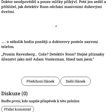
Doktor neodpověděl a pouze mlčky přikývl. Poté jen seděl a
přihlížel, jak detektiv Roon odchází masivními dubovými
dveřmi.
*
…
.. o několik hodin později u doktorovy postele zazvoní
telefon.
„
Prosím Ravenberg... Cože? Detektiv Roon? Stejné příznaky
šílenství jako měl Adam Vonterman. Hned tam jsem.“
Předchozí článek
Další článek
Diskuze (0)
Buďte první, kdo napíše příspěvek k této položce.
Přidat komentář