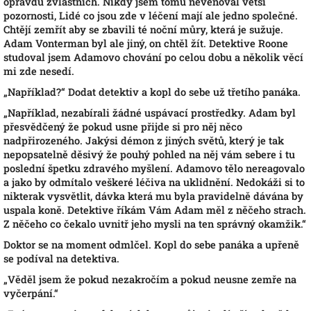
opravdu zvláštních. Nikdy jsem tomu nevěnoval větší
pozornosti, Lidé co jsou zde v léčení mají ale jedno společné.
Chtějí zemřít aby se zbavili té noční můry, která je sužuje.
Adam Vonterman byl ale jiný, on chtěl žít. Detektive Roone
studoval jsem Adamovo chování po celou dobu a několik věcí
mi zde nesedí.
„
Například?“ Dodat detektiv a kopl do sebe už třetího panáka.
„
Například, nezabírali žádné uspávací prostředky. Adam byl
přesvědčený že pokud usne přijde si pro něj něco
nadpřirozeného. Jakýsi démon z jiných světů, který je tak
nepopsatelně děsivý že pouhý pohled na něj vám sebere i tu
poslední špetku zdravého myšlení. Adamovo tělo nereagovalo
a jako by odmítalo veškeré léčiva na uklidnění. Nedokáži si to
nikterak vysvětlit, dávka která mu byla pravidelně dávána by
uspala koně. Detektive říkám Vám Adam měl z něčeho strach.
Z něčeho co čekalo uvnitř jeho mysli na ten správný okamžik.“
Doktor se na moment odmlčel. Kopl do sebe panáka a upřeně
se podíval na detektiva.
„
Věděl jsem že pokud nezakročím a pokud neusne zemře na
vyčerpání.“