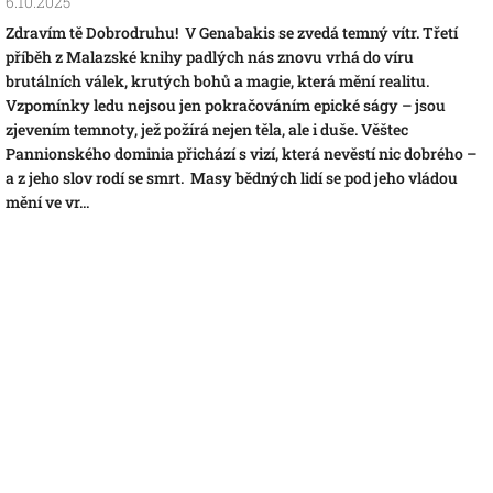
6.10.2025
Zdravím tě Dobrodruhu! V Genabakis se zvedá temný vítr. Třetí
příběh z Malazské knihy padlých nás znovu vrhá do víru
brutálních válek, krutých bohů a magie, která mění realitu.
Vzpomínky ledu nejsou jen pokračováním epické ságy – jsou
zjevením temnoty, jež požírá nejen těla, ale i duše. Věštec
Pannionského dominia přichází s vizí, která nevěstí nic dobrého –
a z jeho slov rodí se smrt. Masy bědných lidí se pod jeho vládou
mění ve vr...