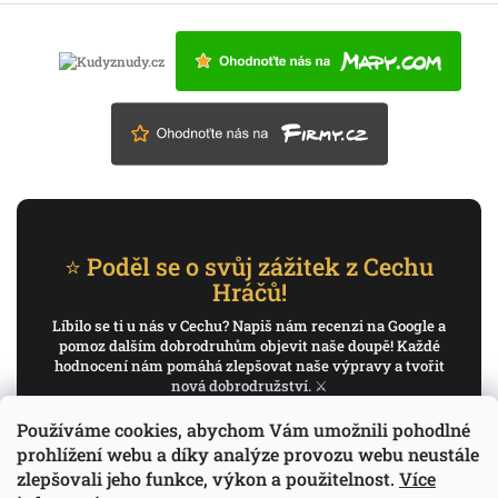
⭐ Poděl se o svůj zážitek z Cechu
Hráčů!
Líbilo se ti u nás v Cechu? Napiš nám recenzi na Google a
pomoz dalším dobrodruhům objevit naše doupě! Každé
hodnocení nám pomáhá zlepšovat naše výpravy a tvořit
nová dobrodružství. ⚔️
Používáme cookies, abychom Vám umožnili pohodlné
✍️ Napiš recenzi na Google
prohlížení webu a díky analýze provozu webu neustále
zlepšovali jeho funkce, výkon a použitelnost.
Více
Děkujeme, že pomáháš psát příběh Cechu Hráčů.