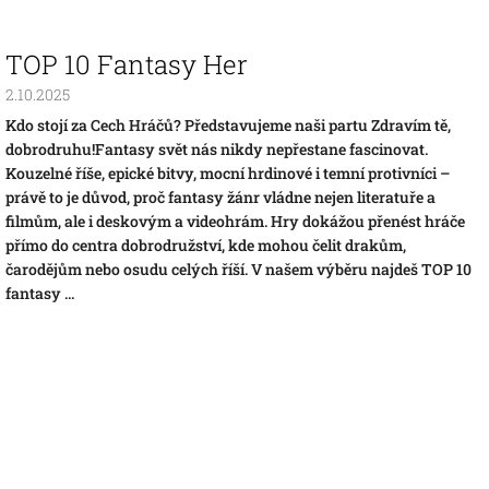
TOP 10 Fantasy Her
2.10.2025
Kdo stojí za Cech Hráčů? Představujeme naši partu Zdravím tě,
dobrodruhu!Fantasy svět nás nikdy nepřestane fascinovat.
Kouzelné říše, epické bitvy, mocní hrdinové i temní protivníci –
právě to je důvod, proč fantasy žánr vládne nejen literatuře a
filmům, ale i deskovým a videohrám. Hry dokážou přenést hráče
přímo do centra dobrodružství, kde mohou čelit drakům,
čarodějům nebo osudu celých říší. V našem výběru najdeš TOP 10
fantasy ...