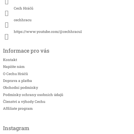
y
v
Cech Hráčů
ý
p
cechhracu
i
s
https://www.youtube.com/@cechhracu1
u
Informace pro vás
Kontakt
Napište nám
O Cechu Hráčů
Doprava a platba
Obchodní podmínky
Podmínky ochrany osobních údajů
Členství a výhody Cechu
Affiliate program
Instagram