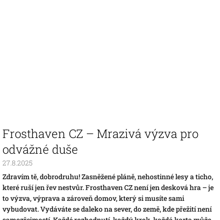
Frosthaven CZ – Mrazivá výzva pro
odvážné duše
27.8.2025
Zdravím tě, dobrodruhu! Zasněžené pláně, nehostinné lesy a ticho,
které ruší jen řev nestvůr. Frosthaven CZ není jen desková hra – je
to výzva, výprava a zároveň domov, který si musíte sami
vybudovat. Vydáváte se daleko na sever, do země, kde přežití není
samozřejmostí. Každé rozhodnutí, každý krok, každá karta může