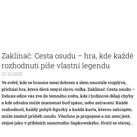
Zaklínač: Cesta osudu – hra, kde každé
rozhodnutí píše vlastní legendu
27.10.2025
Ve světě, kde se hranice mezi dobrem a zlem neustále rozplývá,
přichází hra, která dává smysl slovu volba. Zaklínač: Cesta osudu –
Deluxe edice vás zve do temného světa, kde i hrdinové dělají chyby
a kde odvaha může znamenat buď spásu, nebo zatracení. Každé
rozhodnutí, každý pohyb figurky a každá karta, kterou zahrajete,
může změnit průběh osudu. Všechno je propojené a nic není jisté,
stejně jako v příbězích samotného Sapkowského. Hráči se stávaj...