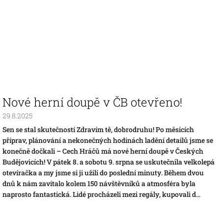
Nové herní doupě v ČB otevřeno!
29.8.2025
Sen se stal skutečností Zdravím tě, dobrodruhu! Po měsících
příprav, plánování a nekonečných hodinách ladění detailů jsme se
konečně dočkali – Cech Hráčů má nové herní doupě v Českých
Budějovicích! V pátek 8. a sobotu 9. srpna se uskutečnila velkolepá
otevíračka a my jsme si ji užili do poslední minuty. Během dvou
dnů k nám zavítalo kolem 150 návštěvníků a atmosféra byla
naprosto fantastická. Lidé procházeli mezi regály, kupovali d...