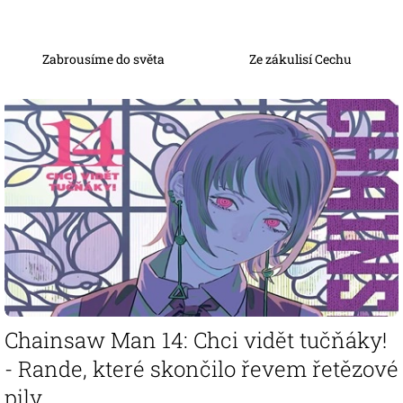
Zabrousíme do světa
Ze zákulisí Cechu
V
ý
p
i
s
č
l
á
n
k
ů
Chainsaw Man 14: Chci vidět tučňáky!
- Rande, které skončilo řevem řetězové
pily