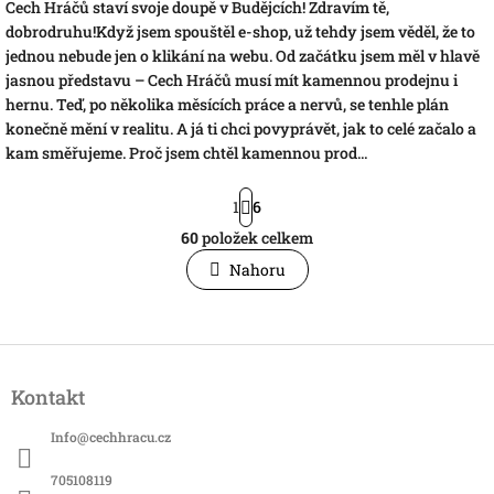
Cech Hráčů staví svoje doupě v Budějcích! Zdravím tě,
dobrodruhu!Když jsem spouštěl e-shop, už tehdy jsem věděl, že to
jednou nebude jen o klikání na webu. Od začátku jsem měl v hlavě
jasnou představu – Cech Hráčů musí mít kamennou prodejnu i
hernu. Teď, po několika měsících práce a nervů, se tenhle plán
konečně mění v realitu. A já ti chci povyprávět, jak to celé začalo a
kam směřujeme. Proč jsem chtěl kamennou prod...
S
1
6
t
r
60
položek celkem
O
á
v
Nahoru
n
l
k
á
o
v
d
á
a
Z
n
c
á
í
í
Kontakt
p
p
a
r
Info
@
cechhracu.cz
t
v
í
k
705108119