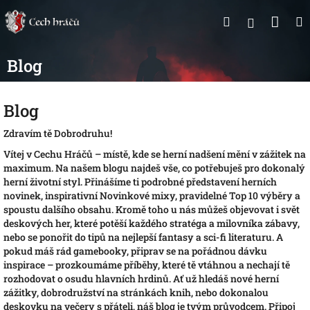
Přejít
Nák
Hledat
na
Přihlášen
obsah
koší
Blog
Blog
Zdravím tě Dobrodruhu!
Vítej v Cechu Hráčů – místě, kde se herní nadšení mění v zážitek na
maximum. Na našem blogu najdeš vše, co potřebuješ pro dokonalý
herní životní styl. Přinášíme ti podrobné představení herních
novinek, inspirativní Novinkové mixy, pravidelné Top 10 výběry a
spoustu dalšího obsahu. Kromě toho u nás můžeš objevovat i svět
deskových her, které potěší každého stratéga a milovníka zábavy,
nebo se ponořit do tipů na nejlepší fantasy a sci-fi literaturu. A
pokud máš rád gamebooky, připrav se na pořádnou dávku
inspirace – prozkoumáme příběhy, které tě vtáhnou a nechají tě
rozhodovat o osudu hlavních hrdinů. Ať už hledáš nové herní
zážitky, dobrodružství na stránkách knih, nebo dokonalou
deskovku na večery s přáteli, náš blog je tvým průvodcem. Připoj