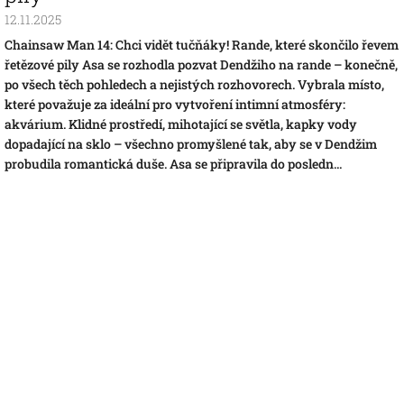
12.11.2025
Chainsaw Man 14: Chci vidět tučňáky! Rande, které skončilo řevem
řetězové pily Asa se rozhodla pozvat Dendžiho na rande – konečně,
po všech těch pohledech a nejistých rozhovorech. Vybrala místo,
které považuje za ideální pro vytvoření intimní atmosféry:
akvárium. Klidné prostředí, mihotající se světla, kapky vody
dopadající na sklo – všechno promyšlené tak, aby se v Dendžim
probudila romantická duše. Asa se připravila do posledn...