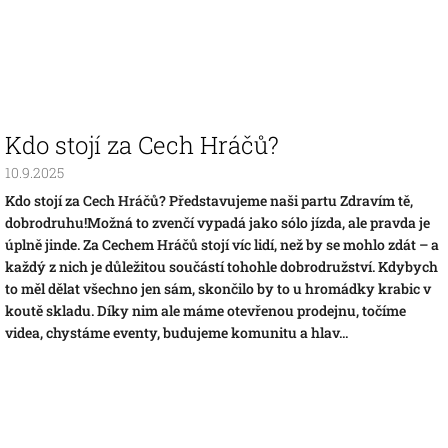
Kdo stojí za Cech Hráčů?
10.9.2025
Kdo stojí za Cech Hráčů? Představujeme naši partu Zdravím tě,
dobrodruhu!Možná to zvenčí vypadá jako sólo jízda, ale pravda je
úplně jinde. Za Cechem Hráčů stojí víc lidí, než by se mohlo zdát – a
každý z nich je důležitou součástí tohohle dobrodružství. Kdybych
to měl dělat všechno jen sám, skončilo by to u hromádky krabic v
koutě skladu. Díky nim ale máme otevřenou prodejnu, točíme
videa, chystáme eventy, budujeme komunitu a hlav...