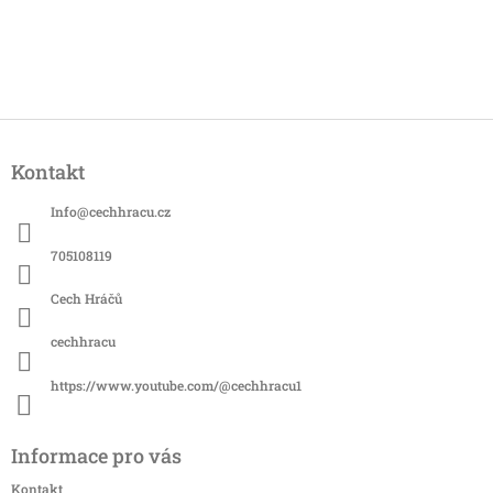
Z
á
Kontakt
p
a
Info
@
cechhracu.cz
t
í
705108119
Cech Hráčů
cechhracu
https://www.youtube.com/@cechhracu1
Informace pro vás
Kontakt