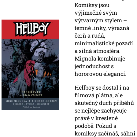
Komiksy jsou
výjimečné svým
výtvarným stylem –
temné linky, výrazná
čerň a rudá,
minimalistické pozadí
a silná atmosféra.
Mignola kombinuje
jednoduchost s
hororovou elegancí.
Hellboy se dostal i na
filmová plátna, ale
skutečný duch příběhů
se nejlépe zachycuje
právě v kreslené
podobě. Pokud s
komiksy začínáš, sáhni