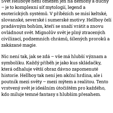
Svět Hellboye není omezen jen na démony a duchy
– je to komplexní síť mytologií, legend a
esoterických systémů. V příbězích se mísí keltské,
slovanské, severské i sumerské motivy. Hellboy čelí
pradávným bohům, kteří se snaží vrátit a znovu
ovládnout svět. Mignolův svět je plný ztracených
civilizací, podzemních chrámů, šílených proroků a
zakázané magie.
Nic není tak, jak se zdá – vše má hlubší význam a
symboliku. Každý příběh je jako kus skládačky,
která odhaluje větší obraz dávno zapomenuté
historie. Hellboy tak není jen akční hrdina, ale i
poutník mezi světy – mezi mýtem a realitou. Tento
vrstvený svět je ideálním útočištěm pro každého,
kdo miluje temné fantasy s hlubším přesahem.