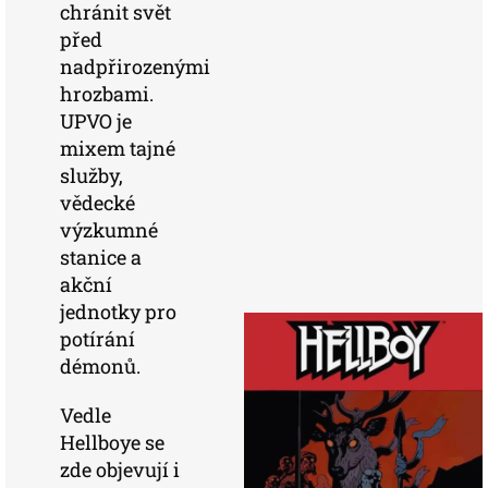
chránit svět
před
nadpřirozenými
hrozbami.
UPVO je
mixem tajné
služby,
vědecké
výzkumné
stanice a
akční
jednotky pro
potírání
démonů.
Vedle
Hellboye se
zde objevují i