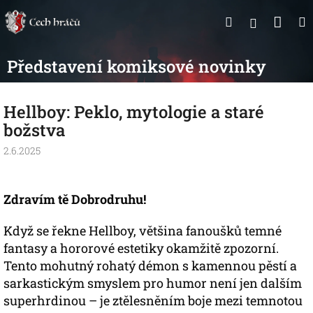
Přejít
Nák
Hledat
na
Přihlášen
obsah
koší
Představení komiksové novinky
Hellboy: Peklo, mytologie a staré
božstva
2.6.2025
Zdravím tě Dobrodruhu!
Když se řekne Hellboy, většina fanoušků temné
fantasy a hororové estetiky okamžitě zpozorní.
Tento mohutný rohatý démon s kamennou pěstí a
sarkastickým smyslem pro humor není jen dalším
superhrdinou – je ztělesněním boje mezi temnotou