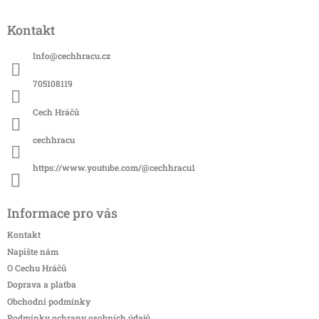
Z
á
Kontakt
p
a
Info
@
cechhracu.cz
t
í
705108119
Cech Hráčů
cechhracu
https://www.youtube.com/@cechhracu1
Informace pro vás
Kontakt
Napište nám
O Cechu Hráčů
Doprava a platba
Obchodní podmínky
Podmínky ochrany osobních údajů