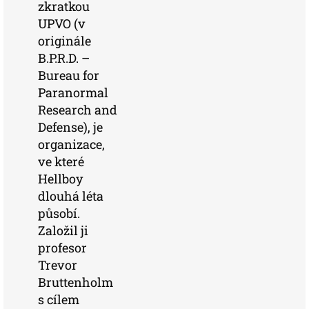
zkratkou
UPVO (v
originále
B.P.R.D. –
Bureau for
Paranormal
Research and
Defense), je
organizace,
ve které
Hellboy
dlouhá léta
působí.
Založil ji
profesor
Trevor
Bruttenholm
s cílem