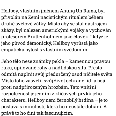
Hellboy, vlastním jménem Anung Un Rama, byl
přivolán na Zemi nacistickým rituálem během
druhé světové války. Místo aby se stal nástrojem
zkázy, byl nalezen americkými vojáky a vychován
profesorem Bruttenholmem jako člověk. I když je
jeho původ démonický, Hellboy vyrůstá jako
empatická bytost s vlastním svědomím.
Jeho tělo nese známky pekla – kamennou pravou
ruku, upilované rohy a nadlidskou sílu. Přesto
odmítá naplnit svůj předurčený osud ničitele světa.
Místo toho zasvětil svůj život ochraně lidí a boji
proti nadpřirozeným hrozbám. Tato vnitřní
rozpolcenost je jedním z klíčových prvků jeho
charakteru. Hellboy není černobílý hrdina – je to
postava s minulostí, která ho neustále dohání. A
právě to ho činí tak fascinujícím.