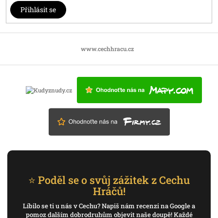
Přihlásit se
www.cechhracu.cz
⭐ Poděl se o svůj zážitek z Cechu
Hráčů!
Líbilo se ti u nás v Cechu? Napiš nám recenzi na Google a
pomoz dalším dobrodruhům objevit naše doupě! Každé