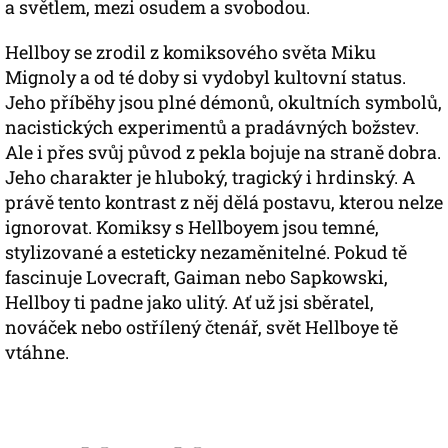
a světlem, mezi osudem a svobodou.
Hellboy se zrodil z komiksového světa Miku
Mignoly a od té doby si vydobyl kultovní status.
Jeho příběhy jsou plné démonů, okultních symbolů,
nacistických experimentů a pradávných božstev.
Ale i přes svůj původ z pekla bojuje na straně dobra.
Jeho charakter je hluboký, tragický i hrdinský. A
právě tento kontrast z něj dělá postavu, kterou nelze
ignorovat. Komiksy s Hellboyem jsou temné,
stylizované a esteticky nezaměnitelné. Pokud tě
fascinuje Lovecraft, Gaiman nebo Sapkowski,
Hellboy ti padne jako ulitý. Ať už jsi sběratel,
nováček nebo ostřílený čtenář, svět Hellboye tě
vtáhne.