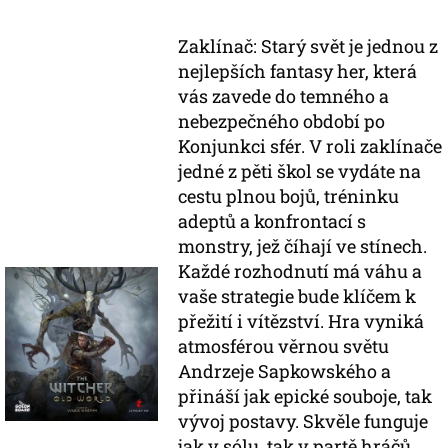
Zaklínač: Starý svět je jednou z
nejlepších fantasy her, která
vás zavede do temného a
nebezpečného období po
Konjunkci sfér. V roli zaklínače
jedné z pěti škol se vydáte na
cestu plnou bojů, tréninku
adeptů a konfrontací s
monstry, jež číhají ve stínech.
Každé rozhodnutí má váhu a
vaše strategie bude klíčem k
přežití i vítězství. Hra vyniká
atmosférou věrnou světu
Andrzeje Sapkowského a
přináší jak epické souboje, tak
vývoj postavy. Skvěle funguje
jak v sólu, tak v partě hráčů,