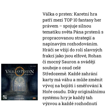
Válka o prsten: Karetní hra
patří mezi TOP 10 fantasy her
právem – spojuje silnou
tematiku světa Pána prstenů s
propracovanou strategií a
napínavým rozhodováním.
Hráči se vžijí do rolí slavných
frakcí jako jsou elfové, Rohan
či mocný Sauron a svádějí
souboje o osud celé
Středozemě. Každé zahrání
karty má váhu a může změnit
vývoj na bojišti i směřování k
Hoře osudu. Díky originálnímu
systému hry je každý tah
výzvou a každé rozhodnutí