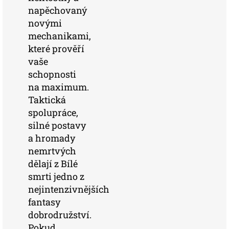
napěchovaný
novými
mechanikami,
které prověří
vaše
schopnosti
na maximum.
Taktická
spolupráce,
silné postavy
a hromady
nemrtvých
dělají z Bílé
smrti jedno z
nejintenzivnějších
fantasy
dobrodružství.
Pokud