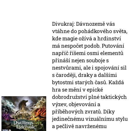
Divukraj: Dávnozemě vás
vtáhne do pohádkového světa,
kde magie ožívá a hrdinství
má nespočet podob. Putování
napříč říšemi osmi elementů
přináší nejen souboje s
nestvůrami, ale i spojování sil
s čaroději, draky a dalšími
bytostmi starých časů. Každá
hra se mění v epické
dobrodružství plné taktických
výzev, objevování a
příběhových zvratů. Díky
jedinečnému vizuálnímu stylu
a pečlivě navrženému