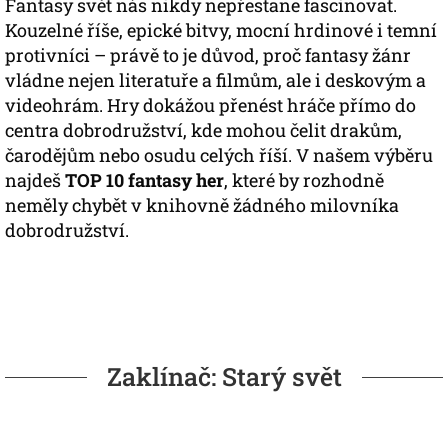
Fantasy svět nás nikdy nepřestane fascinovat.
Kouzelné říše, epické bitvy, mocní hrdinové i temní
protivníci – právě to je důvod, proč fantasy žánr
vládne nejen literatuře a filmům, ale i deskovým a
videohrám. Hry dokážou přenést hráče přímo do
centra dobrodružství, kde mohou čelit drakům,
čarodějům nebo osudu celých říší. V našem výběru
najdeš
TOP 10 fantasy her
, které by rozhodně
neměly chybět v knihovně žádného milovníka
dobrodružství.
Zaklínač: Starý svět