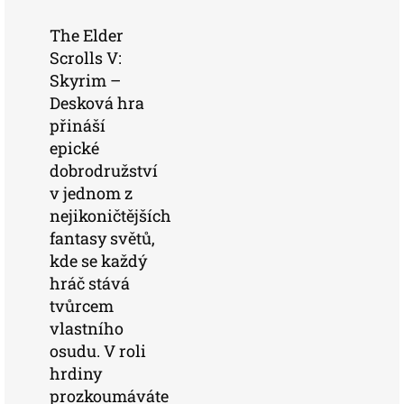
The Elder
Scrolls V:
Skyrim –
Desková hra
přináší
epické
dobrodružství
v jednom z
nejikoničtějších
fantasy světů,
kde se každý
hráč stává
tvůrcem
vlastního
osudu. V roli
hrdiny
prozkoumáváte