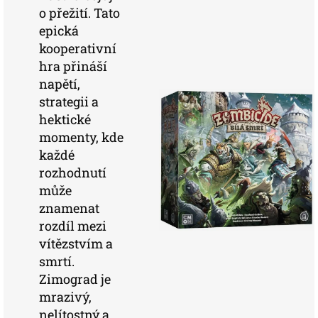
o přežití. Tato
epická
kooperativní
hra přináší
napětí,
strategii a
hektické
momenty, kde
každé
rozhodnutí
může
znamenat
rozdíl mezi
vítězstvím a
smrtí.
Zimograd je
mrazivý,
nelítostný a