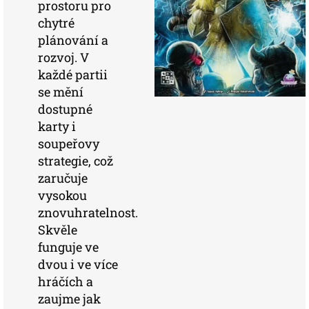
prostoru pro
chytré
plánování a
rozvoj. V
každé partii
se mění
dostupné
karty i
soupeřovy
strategie, což
zaručuje
vysokou
znovuhratelnost.
Skvěle
funguje ve
dvou i ve více
hráčích a
zaujme jak