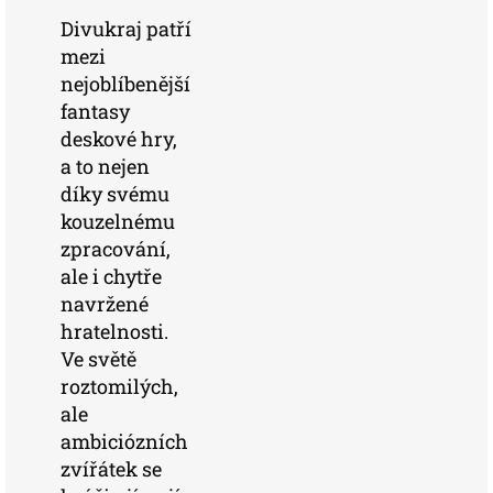
Divukraj patří
mezi
nejoblíbenější
fantasy
deskové hry,
a to nejen
díky svému
kouzelnému
zpracování,
ale i chytře
navržené
hratelnosti.
Ve světě
roztomilých,
ale
ambiciózních
zvířátek se