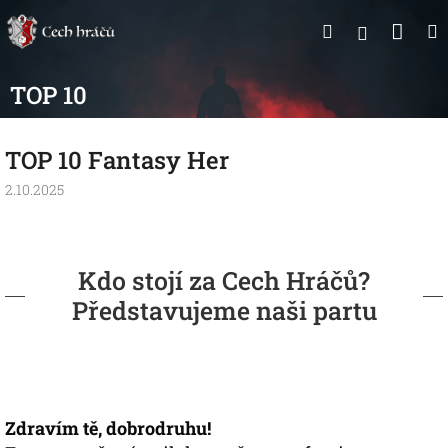
Přejít
Nák
Hledat
na
Přihlášen
obsah
koší
TOP 10
TOP 10 Fantasy Her
2.10.2025
Kdo stojí za Cech Hráčů?
Představujeme naši partu
Zdravím tě, dobrodruhu!