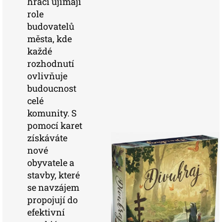
hráči ujímají
role
budovatelů
města, kde
každé
rozhodnutí
ovlivňuje
budoucnost
celé
komunity. S
pomocí karet
získáváte
nové
obyvatele a
stavby, které
se navzájem
propojují do
efektivní