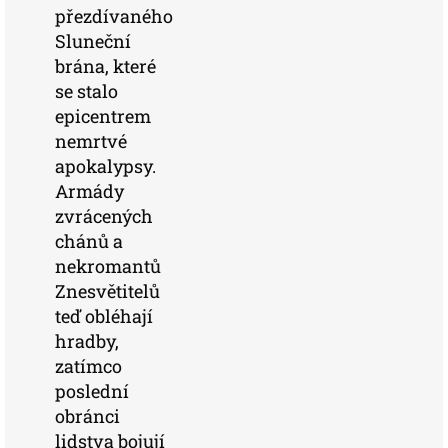
přezdívaného
Sluneční
brána, které
se stalo
epicentrem
nemrtvé
apokalypsy.
Armády
zvrácených
chánů a
nekromantů
Znesvětitelů
teď obléhají
hradby,
zatímco
poslední
obránci
lidstva bojují