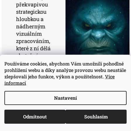
překvapivou
strategickou
hloubkou a
nádherným
vizuálním
zpracováním,
které z ní dělá
skutečný
klenot mezi
Používáme cookies, abychom Vám umožnili pohodlné
fantasy tituly.
prohlížení webu a díky analýze provozu webu neustále
zlepšovali jeho funkce, výkon a použitelnost.
Více
Každá partie
informací
je jiná, ať už
díky volbě
Nastavení
spojenců,
nebo různým
cestám k
Odmítnout
Souhlasím
vítězství.
Díky unikátní