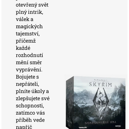
otevřený svět
plný intrik,
válek a
magických
tajemství,
přičemž
každé
rozhodnutí
mění směr
vyprávění.
Bojujete s
nepřáteli,
plníte úkoly a
zlepšujete své
schopnosti,
zatímco vás
příběh vede
napříč