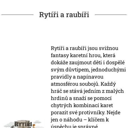
Rytíři a raubíři
Rytíři a raubíři jsou svižnou
fantasy karetní hrou, která
dokáže zaujmout děti i dospělé
svým důvtipem, jednoduchými
pravidly a napínavou
atmosférou soubojů. Každý
hráč se stává jedním z malých
hrdinů a snaží se pomocí
chytrých kombinací karet
porazit své protivníky. Nejde
jen o náhodu – klíčem k
úspěchu je správné