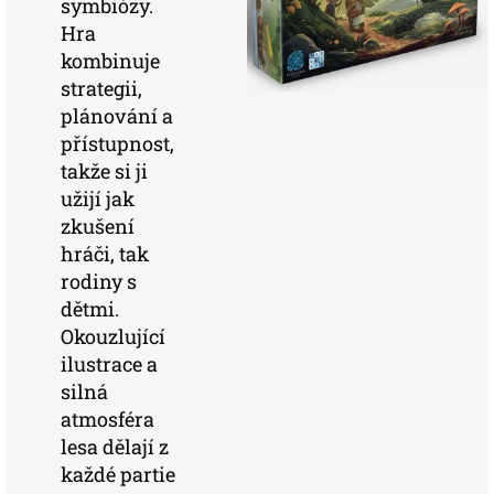
symbiózy.
Hra
kombinuje
strategii,
plánování a
přístupnost,
takže si ji
užijí jak
zkušení
hráči, tak
rodiny s
dětmi.
Okouzlující
ilustrace a
silná
atmosféra
lesa dělají z
každé partie