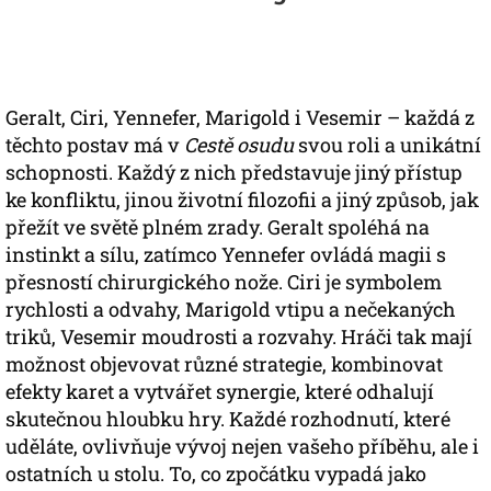
Geralt, Ciri, Yennefer, Marigold i Vesemir – každá z
těchto postav má v
Cestě osudu
svou roli a unikátní
schopnosti. Každý z nich představuje jiný přístup
ke konfliktu, jinou životní filozofii a jiný způsob, jak
přežít ve světě plném zrady. Geralt spoléhá na
instinkt a sílu, zatímco Yennefer ovládá magii s
přesností chirurgického nože. Ciri je symbolem
rychlosti a odvahy, Marigold vtipu a nečekaných
triků, Vesemir moudrosti a rozvahy. Hráči tak mají
možnost objevovat různé strategie, kombinovat
efekty karet a vytvářet synergie, které odhalují
skutečnou hloubku hry. Každé rozhodnutí, které
uděláte, ovlivňuje vývoj nejen vašeho příběhu, ale i
ostatních u stolu. To, co zpočátku vypadá jako