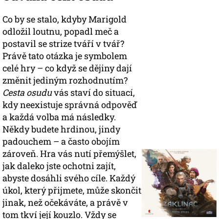
Co by se stalo, kdyby Marigold
odložil loutnu, popadl meč a
postavil se strize tváří v tvář?
Právě tato otázka je symbolem
celé hry – co když se dějiny dají
změnit jediným rozhodnutím?
Cesta osudu
vás staví do situací,
kdy neexistuje správná odpověď
a každá volba má následky.
Někdy budete hrdinou, jindy
padouchem – a často obojím
zároveň. Hra vás nutí přemýšlet,
jak daleko jste ochotni zajít,
abyste dosáhli svého cíle. Každý
úkol, který přijmete, může skončit
jinak, než očekáváte, a právě v
tom tkví její kouzlo. Vždy se