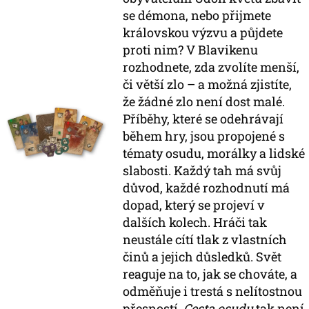
se démona, nebo přijmete
královskou výzvu a půjdete
proti nim? V Blavikenu
rozhodnete, zda zvolíte menší,
či větší zlo – a možná zjistíte,
že žádné zlo není dost malé.
Příběhy, které se odehrávají
během hry, jsou propojené s
tématy osudu, morálky a lidské
slabosti. Každý tah má svůj
důvod, každé rozhodnutí má
dopad, který se projeví v
dalších kolech. Hráči tak
neustále cítí tlak z vlastních
činů a jejich důsledků. Svět
reaguje na to, jak se chováte, a
odměňuje i trestá s nelítostnou
přesností.
Cesta osudu
tak není