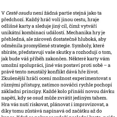
V
Cestě osudu
není žádná partie stejná jako ta
předchozí. Každý hráč volí jinou cestu, hraje
odlišné karty a sleduje jiný cíl, čímž vytváří
unikátní kombinaci událostí. Mechanika hry je
přehledná, ale zároveň dostatečně hluboká, aby
odměnila promyšlené strategie. Symboly, které
sbíráte, představují vaše skutky a rozhodují o tom,
jak bude váš příběh zakončen. Některé karty vám
umožní spolupráci, jiné vás postaví proti sobě – a
právě tento neustálý konflikt dává hře život.
Zkušenější hráči ocení možnost experimentovat s
různými přístupy, zatímco nováčci rychle pochopí
základní principy. Každé kolo přináší novou dávku
napětí, kdy se osud může zvrátit jediným tahem.
Hra vás nutí riskovat, plánovat i improvizovat, a
díky tomu zůstává napínavá od začátku až do