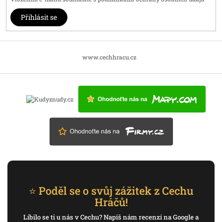
Přihlásit se
www.cechhracu.cz
⭐ Poděl se o svůj zážitek z Cechu
Hráčů!
Líbilo se ti u nás v Cechu? Napiš nám recenzi na Google a