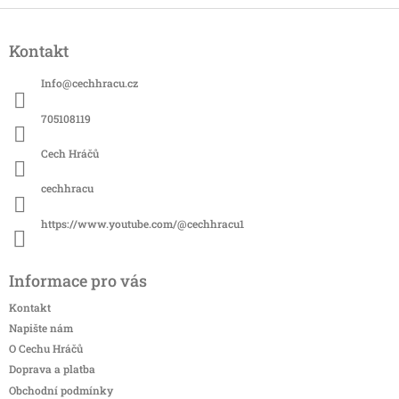
Z
á
Kontakt
p
a
Info
@
cechhracu.cz
t
í
705108119
Cech Hráčů
cechhracu
https://www.youtube.com/@cechhracu1
Informace pro vás
Kontakt
Napište nám
O Cechu Hráčů
Doprava a platba
Obchodní podmínky