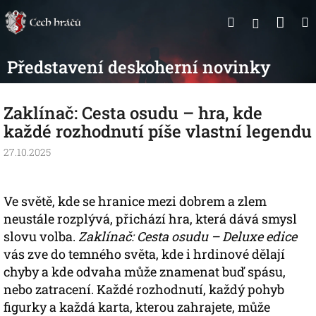
Přejít
Nák
Hledat
na
Přihlášen
obsah
koší
Představení deskoherní novinky
Zaklínač: Cesta osudu – hra, kde
každé rozhodnutí píše vlastní legendu
27.10.2025
Ve světě, kde se hranice mezi dobrem a zlem
neustále rozplývá, přichází hra, která dává smysl
slovu volba.
Zaklínač: Cesta osudu – Deluxe edice
vás zve do temného světa, kde i hrdinové dělají
chyby a kde odvaha může znamenat buď spásu,
nebo zatracení. Každé rozhodnutí, každý pohyb
figurky a každá karta, kterou zahrajete, může