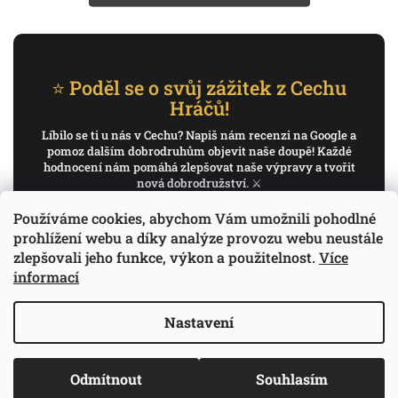
⭐ Poděl se o svůj zážitek z Cechu
Hráčů!
Líbilo se ti u nás v Cechu? Napiš nám recenzi na Google a
pomoz dalším dobrodruhům objevit naše doupě! Každé
hodnocení nám pomáhá zlepšovat naše výpravy a tvořit
nová dobrodružství. ⚔️
Používáme cookies, abychom Vám umožnili pohodlné
✍️ Napiš recenzi na Google
prohlížení webu a díky analýze provozu webu neustále
zlepšovali jeho funkce, výkon a použitelnost.
Více
Děkujeme, že pomáháš psát příběh Cechu Hráčů.
informací
Nastavení
Copyright 2026
Cech Hráčů
. Všechna práva
Odmítnout
Souhlasím
Vytvořil Shoptet