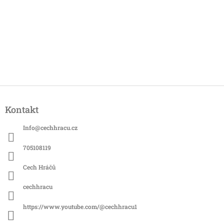
Z
á
Kontakt
p
a
Info
@
cechhracu.cz
t
í
705108119
Cech Hráčů
cechhracu
https://www.youtube.com/@cechhracu1