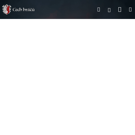
Přejít
Nák
Hledat
na
Přihlášen
obsah
koší