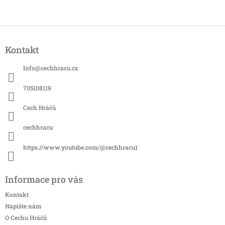
Z
á
Kontakt
p
a
Info
@
cechhracu.cz
t
í
705108119
Cech Hráčů
cechhracu
https://www.youtube.com/@cechhracu1
Informace pro vás
Kontakt
Napište nám
O Cechu Hráčů