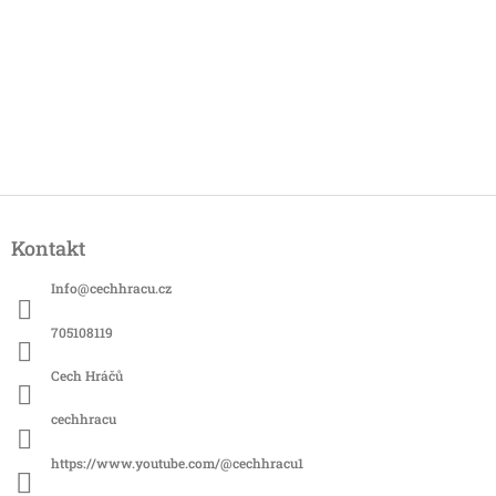
Z
á
Kontakt
p
a
Info
@
cechhracu.cz
t
í
705108119
Cech Hráčů
cechhracu
https://www.youtube.com/@cechhracu1