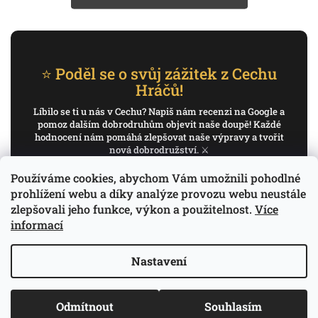
⭐ Poděl se o svůj zážitek z Cechu
Hráčů!
Líbilo se ti u nás v Cechu? Napiš nám recenzi na Google a
pomoz dalším dobrodruhům objevit naše doupě! Každé
hodnocení nám pomáhá zlepšovat naše výpravy a tvořit
nová dobrodružství. ⚔️
Používáme cookies, abychom Vám umožnili pohodlné
✍️ Napiš recenzi na Google
prohlížení webu a díky analýze provozu webu neustále
zlepšovali jeho funkce, výkon a použitelnost.
Více
Děkujeme, že pomáháš psát příběh Cechu Hráčů.
informací
Nastavení
Copyright 2026
Cech Hráčů
. Všechna práva
Odmítnout
Souhlasím
Vytvořil Shoptet