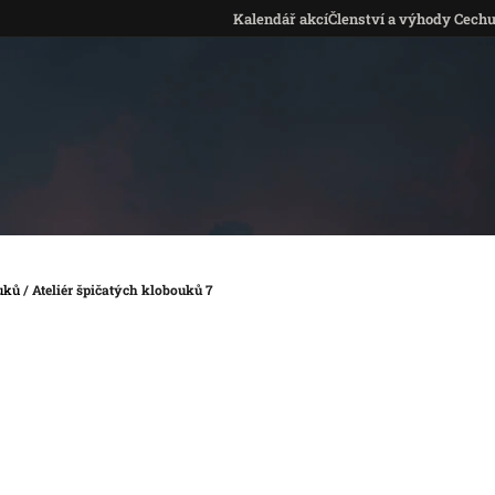
Kalendář akcí
Členství a výhody Cech
ouků
/
Ateliér špičatých klobouků 7