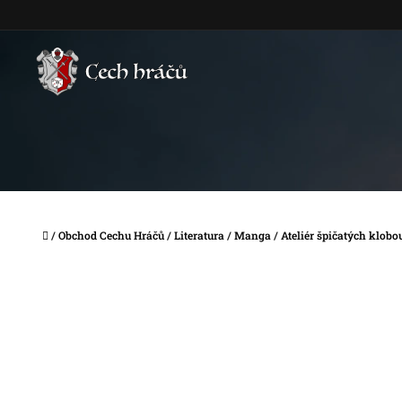
Přejít
na
obsah
Domů
/
Obchod Cechu Hráčů
/
Literatura
/
Manga
/
Ateliér špičatých klob