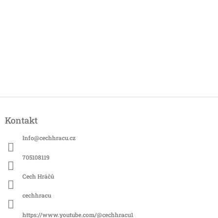
Z
á
Kontakt
p
a
Info
@
cechhracu.cz
t
í
705108119
Cech Hráčů
cechhracu
https://www.youtube.com/@cechhracu1