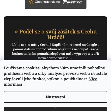
⭐ Poděl se o svůj zážitek z Cechu
Hráčů!
Líbilo se ti u nás v Cechu? Napiš nám recenzi na Google a
pomoz dalším dobrodruhům objevit naše doupě! Každé
hodnocení nám pomáhá zlepšovat naše výpravy a tvořit
nová dobrodružství. ⚔️
Používáme cookies, abychom Vám umožnili pohodlné
✍️ Napiš recenzi na Google
prohlížení webu a díky analýze provozu webu neustále
zlepšovali jeho funkce, výkon a použitelnost.
Více
Děkujeme, že pomáháš psát příběh Cechu Hráčů.
informací
Nastavení