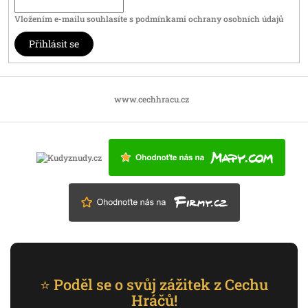
Vložením e-mailu souhlasíte s
podmínkami ochrany osobních údajů
Přihlásit se
www.cechhracu.cz
⭐ Poděl se o svůj zážitek z Cechu
Hráčů!