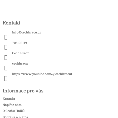
Z
á
Kontakt
p
a
Info
@
cechhracu.cz
t
í
705108119
Cech Hráčů
cechhracu
https://www.youtube.com/@cechhracu1
Informace pro vás
Kontakt
Napište nám
O Cechu Hráčů
Doprava a platba