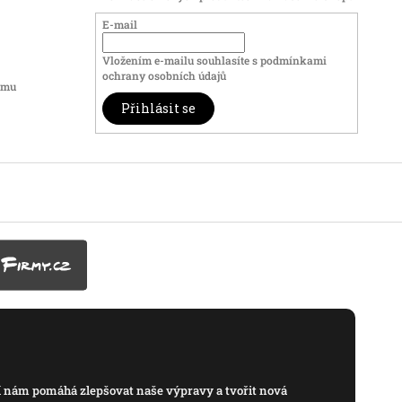
E-mail
Vložením e-mailu souhlasíte s
podmínkami
ochrany osobních údajů
amu
Přihlásit se
í nám pomáhá zlepšovat naše výpravy a tvořit nová