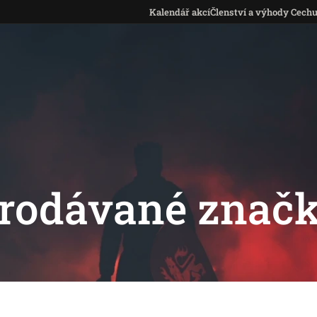
Kalendář akcí
Členství a výhody Cech
rodávané znač