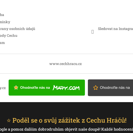
tba
mínky
Sledovat na Instagr
rany osobních údajů
hody Cechu
ram
www.cechhracu.cz
⭐ Poděl se o svůj zážitek z Cechu Hráčů!
 Google a pomoz dalším dobrodruhům objevit naše doupě! Každé hodnocen