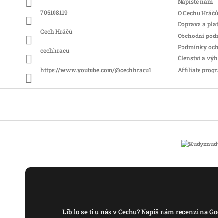
t
Napište nám
í
705108119
O Cechu Hráčů
Doprava a pla
Cech Hráčů
Obchodní pod
Podmínky och
cechhracu
Členství a vý
Affiliate prog
https://www.youtube.com/@cechhracu1
Líbilo se ti u nás v Cechu? Napiš nám recenzi na