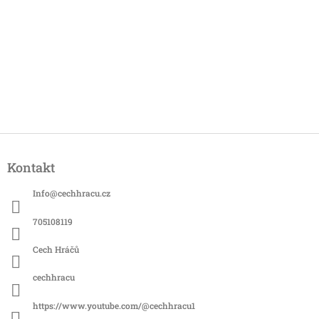
Z
á
Kontakt
p
a
Info
@
cechhracu.cz
t
í
705108119
Cech Hráčů
cechhracu
https://www.youtube.com/@cechhracu1