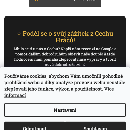
⭐ Poděl se o svůj zážitek z Cechu
Hráčů!
Líbilo se ti u nás v Cechu? Napiš nám recenzi na Google a
pomoz dalším dobrodruhům objevit naše doupě! Každé
hodnocení nám pomáhá zlepšovat naše výpravy a tvořit
nová dobrodružství. ⚔️
Používáme cookies, abychom Vám umožnili pohodlné
✍️ Napiš recenzi na Google
prohlížení webu a díky analýze provozu webu neustále
zlepšovali jeho funkce, výkon a použitelnost.
Více
Děkujeme, že pomáháš psát příběh Cechu Hráčů.
informací
Nastavení
Copyright 2026
Cech Hráčů
. Všechna práva
Odmítnout
Souhlasím
Vytvořil Shoptet