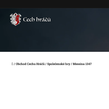
Přejít
na
obsah
Domů
/
Obchod Cechu Hráčů
/
Společenské hry
/
Messina 1347