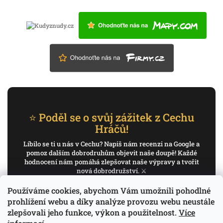
⭐ Poděl se o svůj zážitek z Cechu
Hráčů!
Líbilo se ti u nás v Cechu? Napiš nám recenzi na Google a
pomoz dalším dobrodruhům objevit naše doupě! Každé
hodnocení nám pomáhá zlepšovat naše výpravy a tvořit
nová dobrodružství. ⚔️
Používáme cookies, abychom Vám umožnili pohodlné
✍️ Napiš recenzi na Google
prohlížení webu a díky analýze provozu webu neustále
zlepšovali jeho funkce, výkon a použitelnost.
Více
Děkujeme, že pomáháš psát příběh Cechu Hráčů.