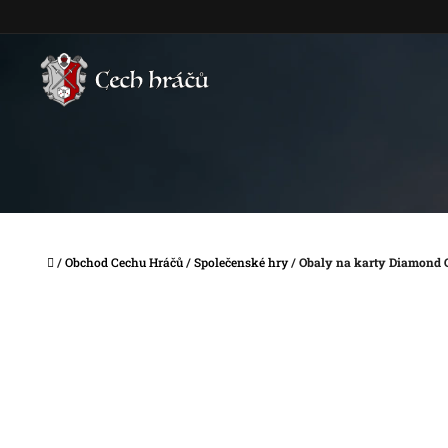
Přejít
na
obsah
Domů
/
Obchod Cechu Hráčů
/
Společenské hry
/
Obaly na karty Diamond G