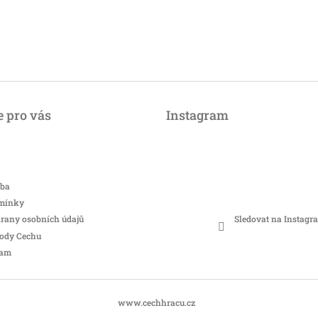
 pro vás
Instagram
tba
mínky
Sledovat na Instagr
rany osobních údajů
hody Cechu
ram
www.cechhracu.cz