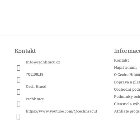
Z
á
Kontakt
Informace
p
a
Kontakt
Info
@
cechhracu.cz
t
Napište nám
í
705108119
O Cechu Hráčů
Doprava a pla
Cech Hráčů
Obchodní pod
Podmínky och
cechhracu
Členství a vý
Affiliate prog
https://www.youtube.com/@cechhracu1