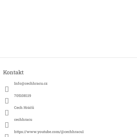
Z
á
Kontakt
p
a
Info
@
cechhracu.cz
t
í
705108119
Cech Hráčů
cechhracu
https://www.youtube.com/@cechhracu1