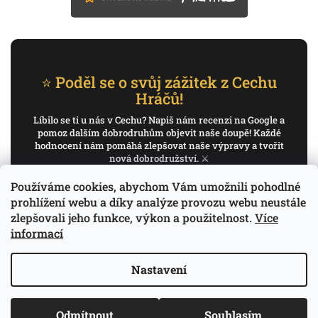
⭐ Poděl se o svůj zážitek z Cechu
Hráčů!
Líbilo se ti u nás v Cechu? Napiš nám recenzi na Google a
pomoz dalším dobrodruhům objevit naše doupě! Každé
hodnocení nám pomáhá zlepšovat naše výpravy a tvořit
nová dobrodružství. ⚔️
Používáme cookies, abychom Vám umožnili pohodlné
✍️ Napiš recenzi na Google
prohlížení webu a díky analýze provozu webu neustále
zlepšovali jeho funkce, výkon a použitelnost.
Více
Děkujeme, že pomáháš psát příběh Cechu Hráčů.
informací
Nastavení
Copyright 2026
Cech Hráčů
. Všechna práva
Odmítnout
Souhlasím
Vytvořil Shoptet