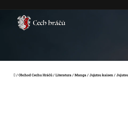
Přejít
na
obsah
Domů
/
Obchod Cechu Hráčů
/
Literatura
/
Manga
/
Jujutsu kaisen
/
Jujutsu