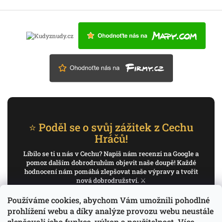
⭐ Poděl se o svůj zážitek z Cechu
Hráčů!
Líbilo se ti u nás v Cechu? Napiš nám recenzi na Google a
pomoz dalším dobrodruhům objevit naše doupě! Každé
hodnocení nám pomáhá zlepšovat naše výpravy a tvořit
nová dobrodružství. ⚔️
Používáme cookies, abychom Vám umožnili pohodlné
✍️ Napiš recenzi na Google
prohlížení webu a díky analýze provozu webu neustále
zlepšovali jeho funkce, výkon a použitelnost.
Více