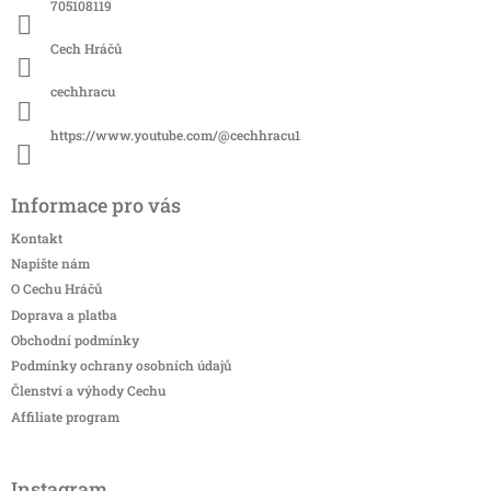
í
705108119
Cech Hráčů
cechhracu
https://www.youtube.com/@cechhracu1
Informace pro vás
Kontakt
Napište nám
O Cechu Hráčů
Doprava a platba
Obchodní podmínky
Podmínky ochrany osobních údajů
Členství a výhody Cechu
Affiliate program
Instagram