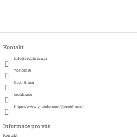
Z
á
Kontakt
p
a
Info
@
cechhracu.cz
t
í
705108119
Cech Hráčů
cechhracu
https://www.youtube.com/@cechhracu1
Informace pro vás
Kontakt