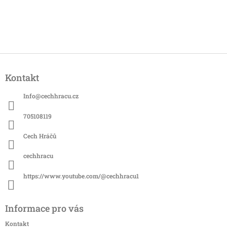
Z
á
Kontakt
p
a
Info
@
cechhracu.cz
t
í
705108119
Cech Hráčů
cechhracu
https://www.youtube.com/@cechhracu1
Informace pro vás
Kontakt