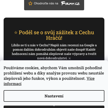
⭐ Poděl se o svůj zážitek z Cechu
Hráčů!
Líbilo se ti u nás v Cechu? Napiš nám recenzi na Google a
pomoz dalším dobrodruhům objevit naše doupě! Každé
hodnocení nám pomáhá zlepšovat naše výpravy a tvořit
nová dobrodružství. ⚔️
Používáme cookies, abychom Vám umožnili pohodlné
✍️ Napiš recenzi na Google
prohlížení webu a díky analýze provozu webu neustále
zlepšovali jeho funkce, výkon a použitelnost.
Více
Děkujeme, že pomáháš psát příběh Cechu Hráčů.
informací
Nastavení