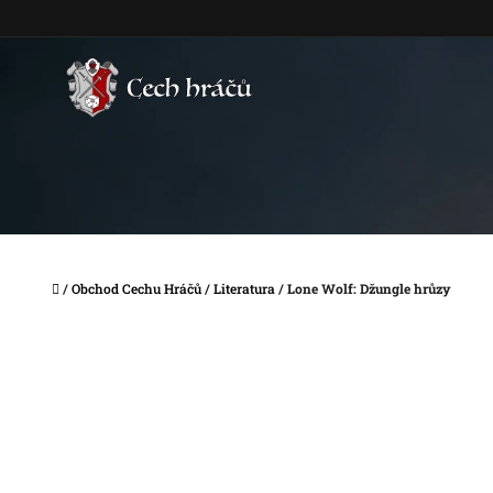
Přejít
na
obsah
Domů
/
Obchod Cechu Hráčů
/
Literatura
/
Lone Wolf: Džungle hrůzy