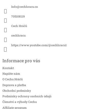
a
Info
@
cechhracu.cz
t
í
705108119
Cech Hráčů
cechhracu
https://www.youtube.com/@cechhracu1
Informace pro vás
Kontakt
Napište nám
O Cechu Hráčů
Doprava a platba
Obchodní podmínky
Podmínky ochrany osobních údajů
Členství a výhody Cechu
Affiliate program