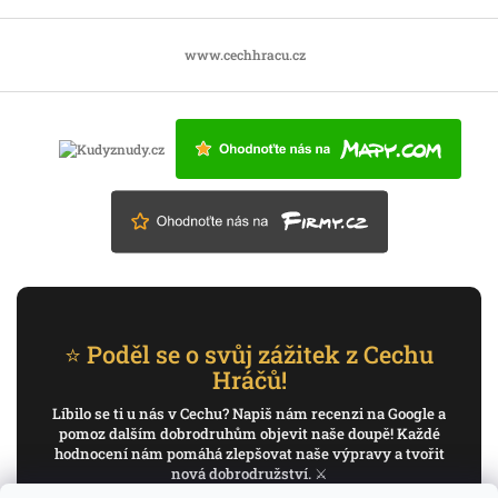
www.cechhracu.cz
⭐ Poděl se o svůj zážitek z Cechu
Hráčů!
Líbilo se ti u nás v Cechu? Napiš nám recenzi na Google a
pomoz dalším dobrodruhům objevit naše doupě! Každé
hodnocení nám pomáhá zlepšovat naše výpravy a tvořit
nová dobrodružství. ⚔️