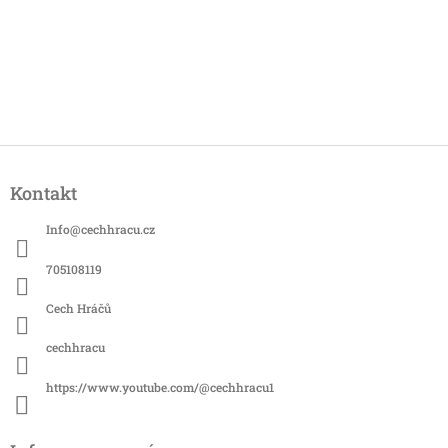
Z
á
Kontakt
p
a
Info
@
cechhracu.cz
t
í
705108119
Cech Hráčů
cechhracu
https://www.youtube.com/@cechhracu1