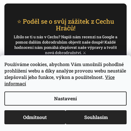
⭐ Poděl se o svůj zážitek z Cechu
Hráčů!
Líbilo se ti u nás v Cechu? Napiš nám recenzi na Google a
pomoz dalším dobrodruhům objevit naše doupě! Každé
hodnocení nám pomáhá zlepšovat naše výpravy a tvořit
nová dobrodružství. ⚔️
Používáme cookies, abychom Vám umožnili pohodlné
✍️ Napiš recenzi na Google
prohlížení webu a díky analýze provozu webu neustále
zlepšovali jeho funkce, výkon a použitelnost.
Více
Děkujeme, že pomáháš psát příběh Cechu Hráčů.
informací
Nastavení
Copyright 2026
Cech Hráčů
. Všechna práva
Odmítnout
Souhlasím
Vytvořil Shoptet
vyhrazena.