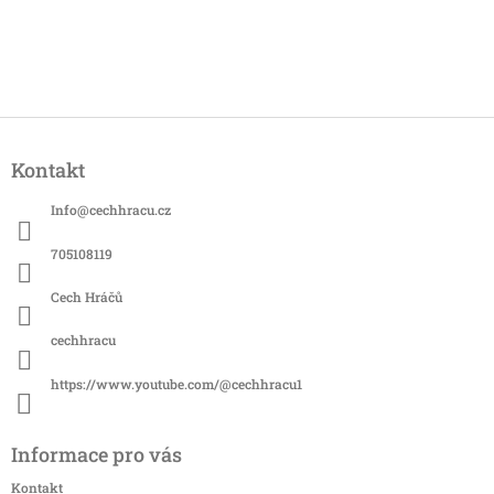
Z
á
Kontakt
p
a
Info
@
cechhracu.cz
t
í
705108119
Cech Hráčů
cechhracu
https://www.youtube.com/@cechhracu1
Informace pro vás
Kontakt