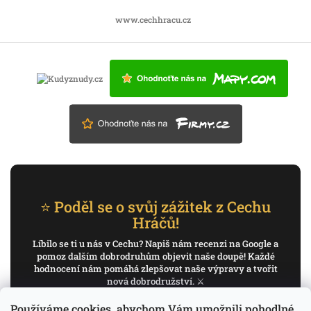
www.cechhracu.cz
⭐ Poděl se o svůj zážitek z Cechu
Hráčů!
Líbilo se ti u nás v Cechu? Napiš nám recenzi na Google a
pomoz dalším dobrodruhům objevit naše doupě! Každé
hodnocení nám pomáhá zlepšovat naše výpravy a tvořit
nová dobrodružství. ⚔️
Používáme cookies, abychom Vám umožnili pohodlné