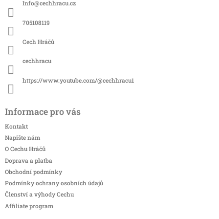
Info
@
cechhracu.cz
t
í
705108119
Cech Hráčů
cechhracu
https://www.youtube.com/@cechhracu1
Informace pro vás
Kontakt
Napište nám
O Cechu Hráčů
Doprava a platba
Obchodní podmínky
Podmínky ochrany osobních údajů
Členství a výhody Cechu
Affiliate program