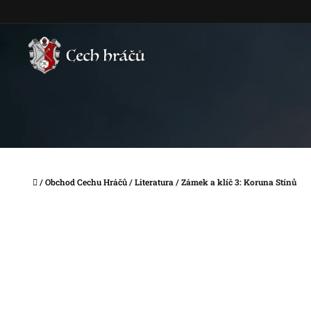
Přejít
na
obsah
Domů
/
Obchod Cechu Hráčů
/
Literatura
/
Zámek a klíč 3: Koruna Stínů