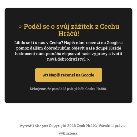
⭐ Poděl se o svůj zážitek z Cechu
Hráčů!
Líbilo se ti u nás v Cechu? Napiš nám recenzi na Google a
pomoz dalším dobrodruhům objevit naše doupě! Každé
hodnocení nám pomáhá zlepšovat naše výpravy a tvořit
nová dobrodružství. ⚔️
✍️ Napiš recenzi na Google
Děkujeme, že pomáháš psát příběh Cechu Hráčů.
Copyright 2026
Cech Hráčů
. Všechna práva
Vytvořil Shoptet
vyhrazena.