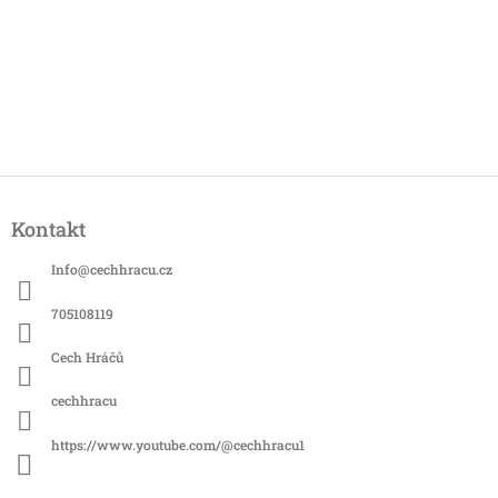
Z
á
Kontakt
p
a
Info
@
cechhracu.cz
t
í
705108119
Cech Hráčů
cechhracu
https://www.youtube.com/@cechhracu1