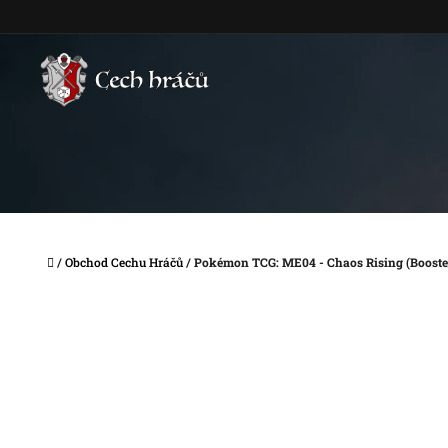
Přejít
na
obsah
Domů
/
Obchod Cechu Hráčů
/
Pokémon TCG: ME04 - Chaos Rising (Booste