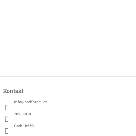
Z
á
Kontakt
p
a
Info
@
cechhracu.cz
t
í
705108119
Cech Hráčů