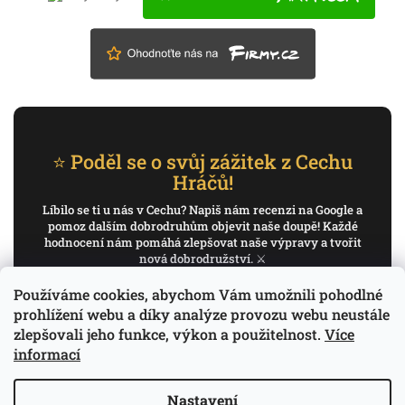
⭐ Poděl se o svůj zážitek z Cechu
Hráčů!
Líbilo se ti u nás v Cechu? Napiš nám recenzi na Google a
pomoz dalším dobrodruhům objevit naše doupě! Každé
hodnocení nám pomáhá zlepšovat naše výpravy a tvořit
nová dobrodružství. ⚔️
Používáme cookies, abychom Vám umožnili pohodlné
✍️ Napiš recenzi na Google
prohlížení webu a díky analýze provozu webu neustále
zlepšovali jeho funkce, výkon a použitelnost.
Více
Děkujeme, že pomáháš psát příběh Cechu Hráčů.
informací
Nastavení