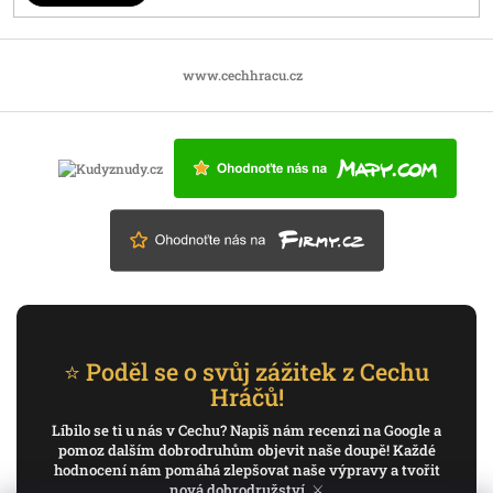
www.cechhracu.cz
⭐ Poděl se o svůj zážitek z Cechu
Hráčů!
Líbilo se ti u nás v Cechu? Napiš nám recenzi na Google a
pomoz dalším dobrodruhům objevit naše doupě! Každé
hodnocení nám pomáhá zlepšovat naše výpravy a tvořit
nová dobrodružství. ⚔️