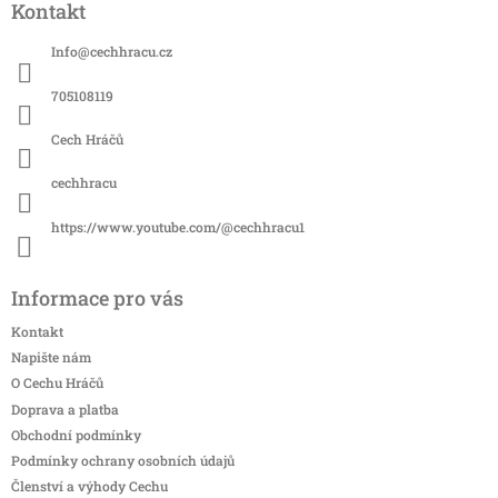
Kontakt
p
a
Info
@
cechhracu.cz
t
í
705108119
Cech Hráčů
cechhracu
https://www.youtube.com/@cechhracu1
Informace pro vás
Kontakt
Napište nám
O Cechu Hráčů
Doprava a platba
Obchodní podmínky
Podmínky ochrany osobních údajů
Členství a výhody Cechu