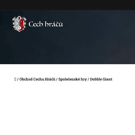
Přejít
na
obsah
Domů
/
Obchod Cechu Hráčů
/
Společenské hry
/
Dobble Giant