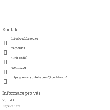
Z
á
Kontakt
p
a
Info
@
cechhracu.cz
t
í
705108119
Cech Hráčů
cechhracu
https://www.youtube.com/@cechhracu1
Informace pro vás
Kontakt
Napište nám