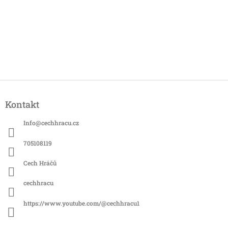
Z
á
Kontakt
p
a
Info
@
cechhracu.cz
t
í
705108119
Cech Hráčů
cechhracu
https://www.youtube.com/@cechhracu1