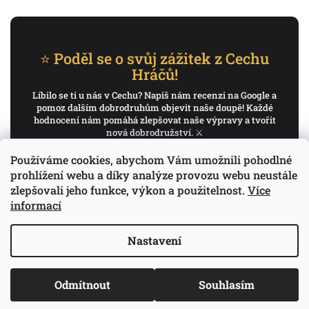
⭐ Poděl se o svůj zážitek z Cechu
Hráčů!
Líbilo se ti u nás v Cechu? Napiš nám recenzi na Google a
pomoz dalším dobrodruhům objevit naše doupě! Každé
hodnocení nám pomáhá zlepšovat naše výpravy a tvořit
nová dobrodružství. ⚔️
Používáme cookies, abychom Vám umožnili pohodlné
✍️ Napiš recenzi na Google
prohlížení webu a díky analýze provozu webu neustále
zlepšovali jeho funkce, výkon a použitelnost.
Více
Děkujeme, že pomáháš psát příběh Cechu Hráčů.
informací
Nastavení
Copyright 2026
Cech Hráčů
. Všechna práva
Odmítnout
Souhlasím
Vytvořil Shoptet
vyhrazena.