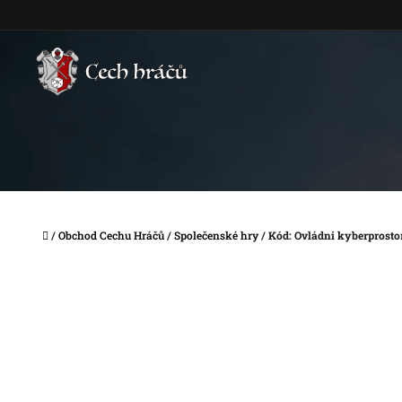
Přejít
na
obsah
Domů
/
Obchod Cechu Hráčů
/
Společenské hry
/
Kód: Ovládni kyberprosto