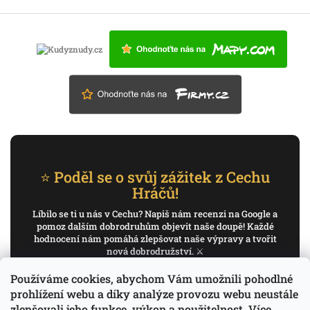
⭐ Poděl se o svůj zážitek z Cechu
Hráčů!
Líbilo se ti u nás v Cechu? Napiš nám recenzi na Google a
pomoz dalším dobrodruhům objevit naše doupě! Každé
hodnocení nám pomáhá zlepšovat naše výpravy a tvořit
nová dobrodružství. ⚔️
Používáme cookies, abychom Vám umožnili pohodlné
✍️ Napiš recenzi na Google
prohlížení webu a díky analýze provozu webu neustále
zlepšovali jeho funkce, výkon a použitelnost.
Více