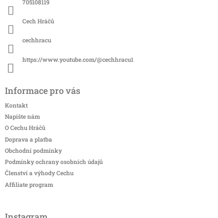
í
705108119
Cech Hráčů
cechhracu
https://www.youtube.com/@cechhracu1
Informace pro vás
Kontakt
Napište nám
O Cechu Hráčů
Doprava a platba
Obchodní podmínky
Podmínky ochrany osobních údajů
Členství a výhody Cechu
Affiliate program
Instagram