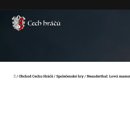
Přejít
na
obsah
Domů
/
Obchod Cechu Hráčů
/
Společenské hry
/
Neanderthal: Lovci mamu