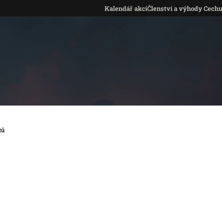
Kalendář akcí
Členství a výhody Cech
tů