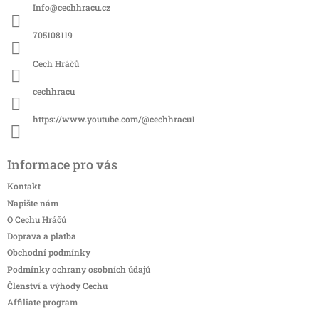
a
Info
@
cechhracu.cz
t
í
705108119
Cech Hráčů
cechhracu
https://www.youtube.com/@cechhracu1
Informace pro vás
Kontakt
Napište nám
O Cechu Hráčů
Doprava a platba
Obchodní podmínky
Podmínky ochrany osobních údajů
Členství a výhody Cechu
Affiliate program