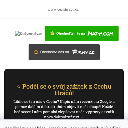
www.cechhracu.cz
⭐ Poděl se o svůj zážitek z Cechu
Hráčů!
Líbilo se ti u nás v Cechu? Napiš nám recenzi na Google a
pomoz dalším dobrodruhům objevit naše doupě! Každé
hodnocení nám pomáhá zlepšovat naše výpravy a tvořit
nová dobrodružství. ⚔️