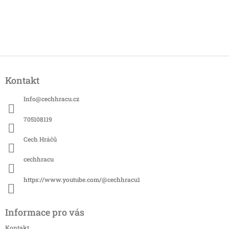
Z
á
Kontakt
p
a
Info
@
cechhracu.cz
t
í
705108119
Cech Hráčů
cechhracu
https://www.youtube.com/@cechhracu1
Informace pro vás
Kontakt