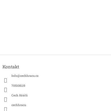
Z
á
Kontakt
p
a
Info
@
cechhracu.cz
t
í
705108119
Cech Hráčů
cechhracu