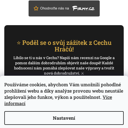
⭐ Poděl se o svůj zážitek z Cechu
Hráčů!
Líbilo se ti u nás v Cechu? Napiš nám recenzi na Google a
pomoz dalším dobrodruhům objevit naše doupě! Každé
hodnocení nám pomáhá zlepšovat naše výpravy a tvořit
nová dobrodružství. ⚔️
Používáme cookies, abychom Vám umožnili pohodlné
✍️ Napiš recenzi na Google
prohlížení webu a díky analýze provozu webu neustále
zlepšovali jeho funkce, výkon a použitelnost.
Více
Děkujeme, že pomáháš psát příběh Cechu Hráčů.
informací
Nastavení