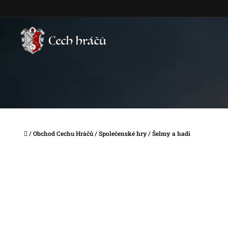
Přejít
na
obsah
Domů
/
Obchod Cechu Hráčů
/
Společenské hry
/
Šelmy a hadi